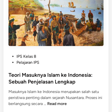
r
b
t
a
a
r
m
a
a
n
K
A
a
g
l
a
i
m
P
M
IPS Kelas 8
a
o
a
Pelajaran IPS
I
s
s
s
t
Teori Masuknya Islam ke Indonesia:
u
l
e
k
Sebuah Penjelasan Lengkap
a
d
k
m
Masuknya Islam ke Indonesia merupakan salah satu
i
e
d
peristiwa penting dalam sejarah Nusantara. Proses ini
n
I
i
T
berlangsung secara …
Read more
n
J
e
d
a