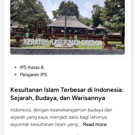
g
l
a
u
A
n
k
a
u
n
l
M
t
a
u
s
r
j
a
P
i
IPS Kelas 8
s
o
d
Pelajaran IPS
i
s
d
B
t
Kesultanan Islam Terbesar di Indonesia:
a
u
e
n
Sejarah, Budaya, dan Warisannya
d
d
M
a
Indonesia, dengan keanekaragaman budaya dan
i
e
y
sejarah yang kaya, menjadi saksi bagi lahirnya
n
n
a
K
sejumlah kesultanan Islam yang …
Read more
a
I
e
r
s