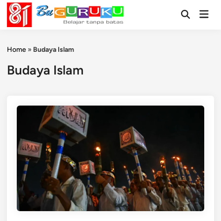
Skip
Mai
to
Open
Men
Search
content
Home
»
Budaya Islam
Budaya Islam