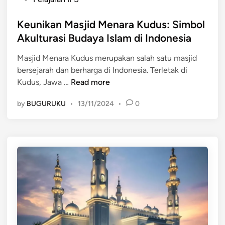
a
s
a
I
t
Keunikan Masjid Menara Kudus: Simbol
m
s
e
S
Akulturasi Budaya Islam di Indonesia
l
d
e
a
Masjid Menara Kudus merupakan salah satu masjid
i
n
m
bersejarah dan berharga di Indonesia. Terletak di
n
i
:
K
Kudus, Jawa …
Read more
U
M
e
k
e
by
BUGURUKU
•
13/11/2024
•
0
u
i
n
n
r
g
i
:
g
k
M
a
a
e
l
n
n
i
M
g
W
a
u
a
s
n
r
j
g
i