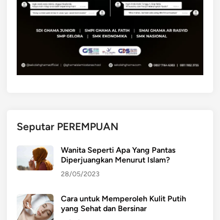
p
n
a
d
?
o
n
e
s
i
a
:
S
Seputar PEREMPUAN
e
b
Wanita Seperti Apa Yang Pantas
u
Diperjuangkan Menurut Islam?
a
28/05/2023
h
P
Cara untuk Memperoleh Kulit Putih
e
yang Sehat dan Bersinar
n