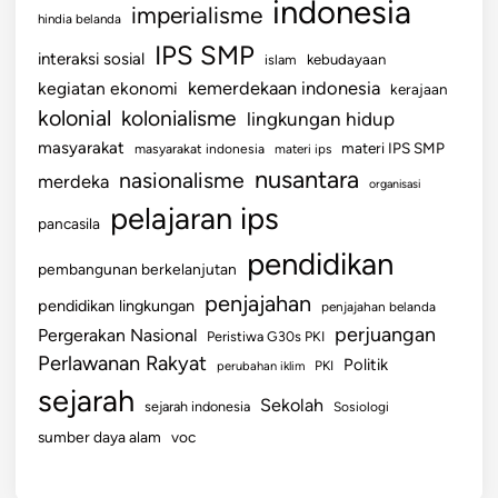
indonesia
imperialisme
hindia belanda
IPS SMP
interaksi sosial
islam
kebudayaan
kemerdekaan indonesia
kegiatan ekonomi
kerajaan
kolonial
kolonialisme
lingkungan hidup
masyarakat
materi IPS SMP
masyarakat indonesia
materi ips
nusantara
nasionalisme
merdeka
organisasi
pelajaran ips
pancasila
pendidikan
pembangunan berkelanjutan
penjajahan
pendidikan lingkungan
penjajahan belanda
perjuangan
Pergerakan Nasional
Peristiwa G30s PKI
Perlawanan Rakyat
Politik
perubahan iklim
PKI
sejarah
Sekolah
sejarah indonesia
Sosiologi
sumber daya alam
voc