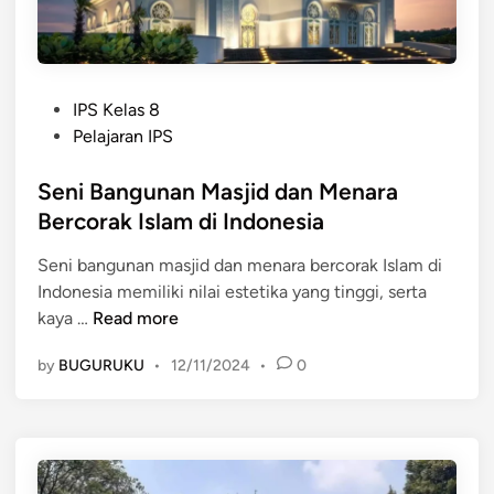
i
k
s
d
a
a
M
p
n
e
K
L
P
n
IPS Kelas 8
e
i
o
a
Pelajaran IPS
i
t
s
r
n
e
t
Seni Bangunan Masjid dan Menara
a
d
r
e
K
Bercorak Islam di Indonesia
a
a
d
u
h
s
Seni bangunan masjid dan menara bercorak Islam di
i
d
a
i
Indonesia memiliki nilai estetika yang tinggi, serta
n
u
n
y
S
kaya …
Read more
s
d
a
e
:
a
n
by
BUGURUKU
•
12/11/2024
•
0
n
S
n
g
i
i
M
K
B
m
a
a
a
b
k
y
n
o
n
a