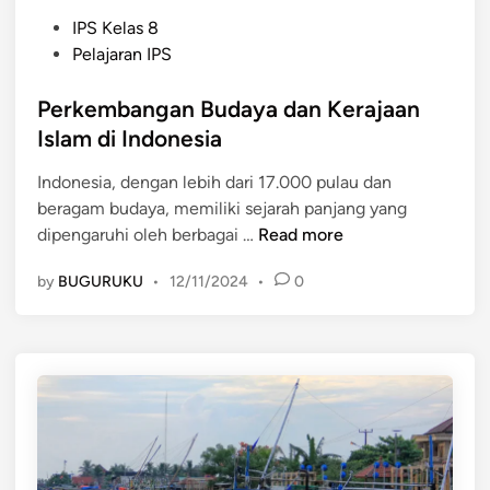
a
r
P
n
IPS Kelas 8
a
o
P
Pelajaran IPS
h
s
e
,
t
Perkembangan Budaya dan Kerajaan
r
B
e
k
Islam di Indonesia
u
d
e
d
Indonesia, dengan lebih dari 17.000 pulau dan
i
m
a
beragam budaya, memiliki sejarah panjang yang
n
b
y
P
dipengaruhi oleh berbagai …
Read more
a
a
e
n
,
by
BUGURUKU
•
12/11/2024
•
0
r
g
d
k
a
a
e
n
n
m
K
W
b
e
a
a
b
r
n
u
i
g
d
s