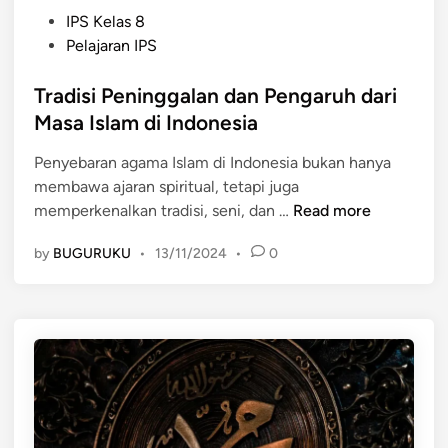
P
IPS Kelas 8
o
Pelajaran IPS
s
t
Tradisi Peninggalan dan Pengaruh dari
e
Masa Islam di Indonesia
d
Penyebaran agama Islam di Indonesia bukan hanya
i
membawa ajaran spiritual, tetapi juga
n
T
memperkenalkan tradisi, seni, dan …
Read more
r
by
BUGURUKU
•
13/11/2024
•
0
a
d
i
s
i
P
e
n