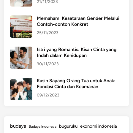
j
21/11/2023
e
l
Memahami Kesetaraan Gender Melalui
a
Contoh-contoh Konkret
s
25/11/2023
a
n
Istri yang Romantis: Kisah Cinta yang
L
Indah dalam Kehidupan
e
30/11/2023
n
g
k
Kasih Sayang Orang Tua untuk Anak:
Fondasi Cinta dan Keamanan
a
p
09/12/2023
budaya
buguruku
ekonomi indonesia
Budaya Indonesia