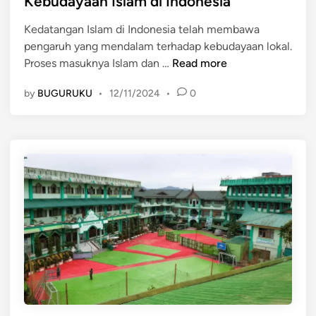
Kebudayaan Islam di Indonesia
d
a
o
Kedatangan Islam di Indonesia telah membawa
i
r
n
pengaruh yang mendalam terhadap kebudayaan lokal.
n
d
e
P
Proses masuknya Islam dan …
Read more
i
s
r
I
i
by
BUGURUKU
•
12/11/2024
•
0
o
n
a
s
d
e
o
s
n
M
e
a
s
s
i
u
a
k
:
n
S
y
e
a
j
d
a