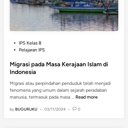
a
a
a
n
y
n
B
a
n
u
a
y
d
n
a
a
I
P
y
IPS Kelas 8
s
o
a
Pelajaran IPS
l
s
d
a
t
Migrasi pada Masa Kerajaan Islam di
a
m
e
n
Indonesia
d
d
K
i
Migrasi atau perpindahan penduduk telah menjadi
i
e
I
fenomena yang umum dalam sejarah peradaban
n
r
n
M
manusia, termasuk pada masa …
Read more
a
d
i
j
o
by
BUGURUKU
•
03/11/2024
•
0
g
a
n
r
a
e
a
n
s