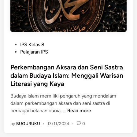
i
n
g
g
a
l
P
a
IPS Kelas 8
o
n
Pelajaran IPS
s
d
t
Perkembangan Aksara dan Seni Sastra
a
e
n
dalam Budaya Islam: Menggali Warisan
d
P
Literasi yang Kaya
i
e
n
n
Budaya Islam memiliki pengaruh yang mendalam
g
dalam perkembangan aksara dan seni sastra di
P
a
berbagai belahan dunia, …
Read more
e
r
by
BUGURUKU
•
13/11/2024
•
0
r
u
k
h