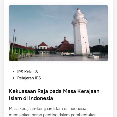
s
I
i
i
s
a
p
l
a
a
d
m
a
d
M
i
a
I
s
n
a
d
K
o
P
e
IPS Kelas 8
n
o
r
Pelajaran IPS
e
s
a
s
t
Kekuasaan Raja pada Masa Kerajaan
j
i
e
a
Islam di Indonesia
a
d
a
Masa kerajaan-kerajaan Islam di Indonesia
i
n
memainkan peran penting dalam pembentukan
n
I