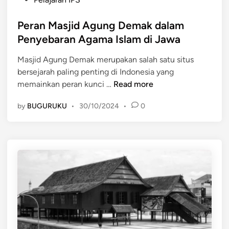
s
s
t
Peran Masjid Agung Demak dalam
a
e
K
Penyebaran Agama Islam di Jawa
d
e
Masjid Agung Demak merupakan salah satu situs
i
r
bersejarah paling penting di Indonesia yang
n
a
P
memainkan peran kunci …
Read more
j
e
a
by
BUGURUKU
•
30/10/2024
•
0
r
a
a
n
n
I
M
s
a
l
s
a
j
m
i
d
d
i
A
I