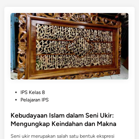
e
d
m
a
b
r
a
i
n
M
g
a
a
s
n
a
A
I
k
s
s
l
a
a
P
r
m
IPS Kelas 8
o
a
d
Pelajaran IPS
s
d
i
t
Kebudayaan Islam dalam Seni Ukir:
a
I
e
n
n
Mengungkap Keindahan dan Makna
d
S
d
Seni ukir merupakan salah satu bentuk ekspresi
i
e
o