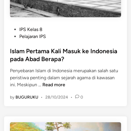
g
n
u
d
n
o
g
n
P
D
IPS Kelas 8
e
o
e
Pelajaran IPS
s
s
m
i
t
Islam Pertama Kali Masuk ke Indonesia
a
a
e
k
pada Abad Berapa?
d
d
Penyebaran Islam di Indonesia merupakan salah satu
i
a
peristiwa penting dalam sejarah agama di kawasan
n
l
I
ini. Meskipun …
Read more
a
s
m
by
BUGURUKU
•
28/10/2024
•
0
l
P
a
e
m
n
P
y
e
e