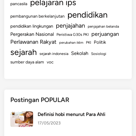
pelajaran ips
pancasila
pendidikan
pembangunan berkelanjutan
penjajahan
pendidikan lingkungan
penjajahan belanda
perjuangan
Pergerakan Nasional
Peristiwa G30s PKI
Perlawanan Rakyat
Politik
perubahan iklim
PKI
sejarah
Sekolah
sejarah indonesia
Sosiologi
sumber daya alam
voc
Postingan POPULAR
Definisi hobi menurut Para Ahli
17/05/2023