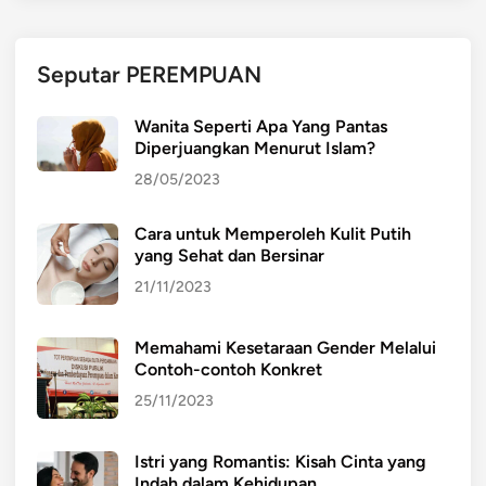
o
r
m
Seputar PEREMPUAN
a
s
Wanita Seperti Apa Yang Pantas
i
Diperjuangkan Menurut Islam?
I
28/05/2023
k
l
Cara untuk Memperoleh Kulit Putih
i
yang Sehat dan Bersinar
m
u
21/11/2023
n
t
Memahami Kesetaraan Gender Melalui
u
Contoh-contoh Konkret
k
25/11/2023
A
k
Istri yang Romantis: Kisah Cinta yang
t
Indah dalam Kehidupan