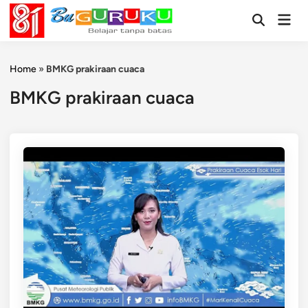
Skip
Mai
to
Open
Men
Search
content
Home
»
BMKG prakiraan cuaca
BMKG prakiraan cuaca