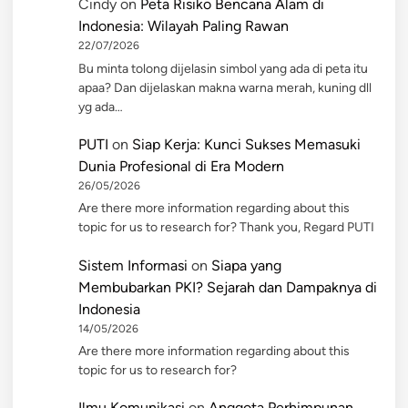
Cindy
on
Peta Risiko Bencana Alam di
Indonesia: Wilayah Paling Rawan
22/07/2026
Bu minta tolong dijelasin simbol yang ada di peta itu
apaa? Dan dijelaskan makna warna merah, kuning dll
yg ada…
PUTI
on
Siap Kerja: Kunci Sukses Memasuki
Dunia Profesional di Era Modern
26/05/2026
Are there more information regarding about this
topic for us to research for? Thank you, Regard PUTI
Sistem Informasi
on
Siapa yang
Membubarkan PKI? Sejarah dan Dampaknya di
Indonesia
14/05/2026
Are there more information regarding about this
topic for us to research for?
Ilmu Komunikasi
on
Anggota Perhimpunan