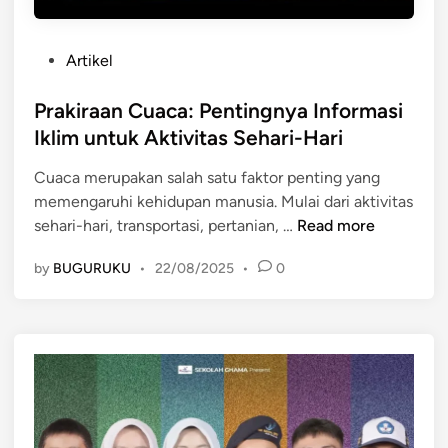
P
Artikel
o
s
Prakiraan Cuaca: Pentingnya Informasi
t
Iklim untuk Aktivitas Sehari-Hari
e
Cuaca merupakan salah satu faktor penting yang
d
memengaruhi kehidupan manusia. Mulai dari aktivitas
i
P
sehari-hari, transportasi, pertanian, …
Read more
n
r
by
BUGURUKU
•
22/08/2025
•
0
a
k
i
r
a
a
n
C