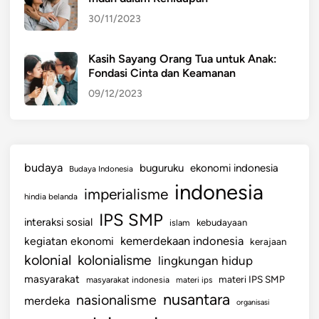
i
30/11/2023
v
i
t
Kasih Sayang Orang Tua untuk Anak:
Fondasi Cinta dan Keamanan
a
s
09/12/2023
S
e
h
a
budaya
buguruku
ekonomi indonesia
Budaya Indonesia
r
indonesia
imperialisme
i
hindia belanda
-
IPS SMP
interaksi sosial
islam
kebudayaan
H
kemerdekaan indonesia
kegiatan ekonomi
kerajaan
a
kolonial
kolonialisme
lingkungan hidup
r
i
masyarakat
materi IPS SMP
masyarakat indonesia
materi ips
nusantara
nasionalisme
merdeka
organisasi