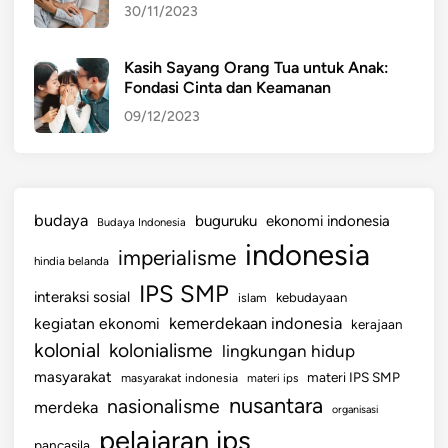
30/11/2023
g
J
a
Kasih Sayang Orang Tua untuk Anak:
Fondasi Cinta dan Keamanan
w
a
09/12/2023
b
budaya
buguruku
ekonomi indonesia
Budaya Indonesia
indonesia
imperialisme
hindia belanda
IPS SMP
interaksi sosial
islam
kebudayaan
kemerdekaan indonesia
kegiatan ekonomi
kerajaan
kolonial
kolonialisme
lingkungan hidup
masyarakat
materi IPS SMP
masyarakat indonesia
materi ips
nusantara
nasionalisme
merdeka
organisasi
pelajaran ips
pancasila