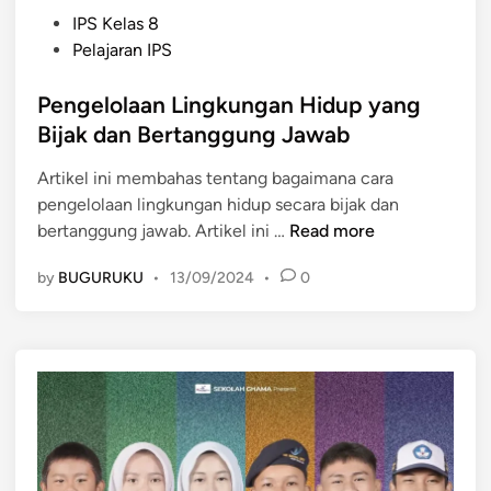
P
IPS Kelas 8
o
Pelajaran IPS
s
t
Pengelolaan Lingkungan Hidup yang
e
Bijak dan Bertanggung Jawab
d
Artikel ini membahas tentang bagaimana cara
i
pengelolaan lingkungan hidup secara bijak dan
n
P
bertanggung jawab. Artikel ini …
Read more
e
by
BUGURUKU
•
13/09/2024
•
0
n
g
e
l
o
l
a
a