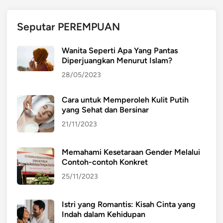
g
B
Seputar PEREMPUAN
i
j
Wanita Seperti Apa Yang Pantas
a
Diperjuangkan Menurut Islam?
k
28/05/2023
d
a
Cara untuk Memperoleh Kulit Putih
n
yang Sehat dan Bersinar
B
e
21/11/2023
r
t
Memahami Kesetaraan Gender Melalui
a
Contoh-contoh Konkret
n
25/11/2023
g
g
Istri yang Romantis: Kisah Cinta yang
u
Indah dalam Kehidupan
n