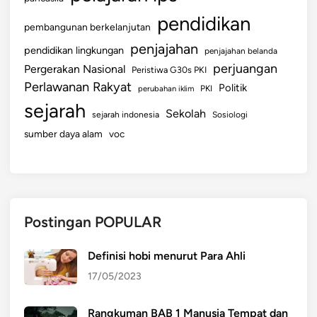
pendidikan
pembangunan berkelanjutan
penjajahan
pendidikan lingkungan
penjajahan belanda
perjuangan
Pergerakan Nasional
Peristiwa G30s PKI
Perlawanan Rakyat
Politik
perubahan iklim
PKI
sejarah
Sekolah
sejarah indonesia
Sosiologi
sumber daya alam
voc
Postingan POPULAR
Definisi hobi menurut Para Ahli
17/05/2023
Rangkuman BAB 1 Manusia Tempat dan