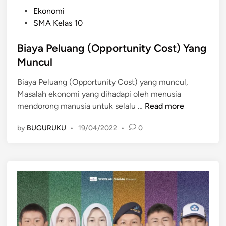
P
Ekonomi
o
SMA Kelas 10
s
t
Biaya Peluang (Opportunity Cost) Yang
e
Muncul
d
Biaya Peluang (Opportunity Cost) yang muncul,
i
Masalah ekonomi yang dihadapi oleh menusia
n
B
mendorong manusia untuk selalu …
Read more
i
by
BUGURUKU
•
19/04/2022
•
0
a
y
a
P
e
l
u
a