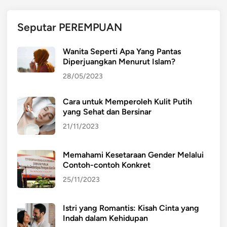
Y
a
Seputar PEREMPUAN
n
g
Wanita Seperti Apa Yang Pantas
M
Diperjuangkan Menurut Islam?
u
28/05/2023
n
c
Cara untuk Memperoleh Kulit Putih
u
yang Sehat dan Bersinar
l
21/11/2023
Memahami Kesetaraan Gender Melalui
Contoh-contoh Konkret
25/11/2023
Istri yang Romantis: Kisah Cinta yang
Indah dalam Kehidupan