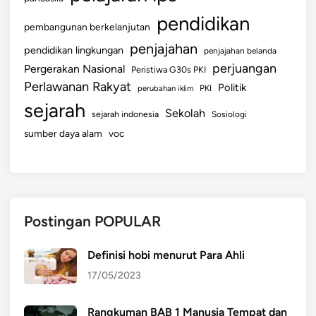
pendidikan
pembangunan berkelanjutan
penjajahan
pendidikan lingkungan
penjajahan belanda
perjuangan
Pergerakan Nasional
Peristiwa G30s PKI
Perlawanan Rakyat
Politik
perubahan iklim
PKI
sejarah
Sekolah
sejarah indonesia
Sosiologi
sumber daya alam
voc
Postingan POPULAR
Definisi hobi menurut Para Ahli
17/05/2023
Rangkuman BAB 1 Manusia Tempat dan