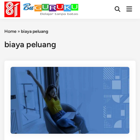
Skip
Mai
to
Open
Men
Search
content
Home
»
biaya peluang
biaya peluang