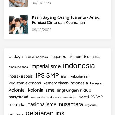
30/11/2023
Kasih Sayang Orang Tua untuk Anak:
Fondasi Cinta dan Keamanan
09/12/2023
budaya
buguruku
ekonomi indonesia
Budaya Indonesia
indonesia
imperialisme
hindia belanda
IPS SMP
interaksi sosial
islam
kebudayaan
kemerdekaan indonesia
kegiatan ekonomi
kerajaan
kolonial
kolonialisme
lingkungan hidup
masyarakat
materi IPS SMP
masyarakat indonesia
materi ips
nusantara
nasionalisme
merdeka
organisasi
pelajaran ips
pancasila