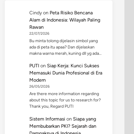
Cindy
on
Peta Risiko Bencana
Alam di Indonesia: Wilayah Paling
Rawan
22/07/2026
Bu minta tolong dijelasin simbol yang
ada di peta itu apaa? Dan dijelaskan
makna warna merah, kuning dll yg ada…
PUTI
on
Siap Kerja: Kunci Sukses
Memasuki Dunia Profesional di Era
Modern
26/05/2026
Are there more information regarding
about this topic for us to research for?
Thank you, Regard PUTI
Sistem Informasi
on
Siapa yang
Membubarkan PKI? Sejarah dan
Dampaknya di Indonesia