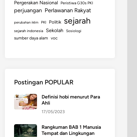
Pergerakan Nasional
Peristiwa G30s PKI
perjuangan
Perlawanan Rakyat
sejarah
Politik
perubahan iklim
PKI
Sekolah
sejarah indonesia
Sosiologi
sumber daya alam
voc
Postingan POPULAR
Definisi hobi menurut Para
Ahli
17/05/2023
Rangkuman BAB 1 Manusia
Tempat dan Lingkungan