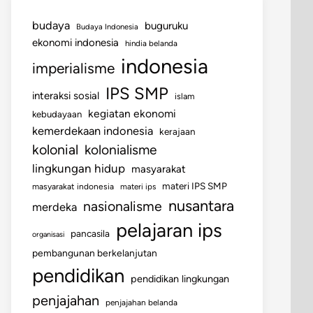
budaya
buguruku
Budaya Indonesia
ekonomi indonesia
hindia belanda
indonesia
imperialisme
IPS SMP
interaksi sosial
islam
kegiatan ekonomi
kebudayaan
kemerdekaan indonesia
kerajaan
kolonial
kolonialisme
lingkungan hidup
masyarakat
materi IPS SMP
masyarakat indonesia
materi ips
nusantara
nasionalisme
merdeka
pelajaran ips
pancasila
organisasi
pembangunan berkelanjutan
pendidikan
pendidikan lingkungan
penjajahan
penjajahan belanda