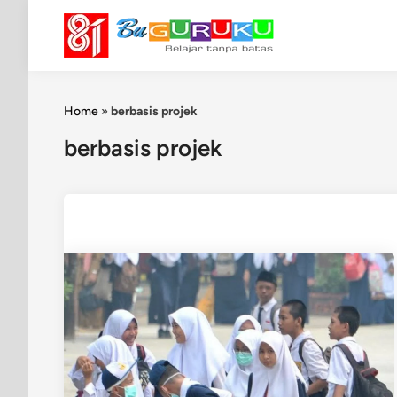
Skip
to
content
Home
»
berbasis projek
berbasis projek