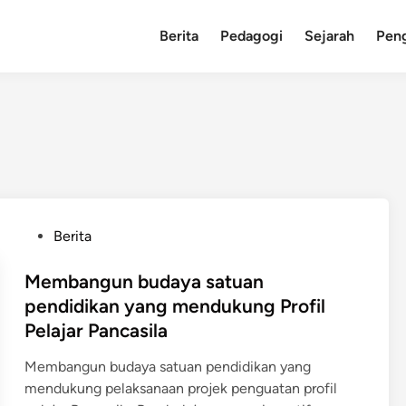
Berita
Pedagogi
Sejarah
Pen
P
Berita
o
s
Membangun budaya satuan
t
pendidikan yang mendukung Profil
e
Pelajar Pancasila
d
i
Membangun budaya satuan pendidikan yang
n
mendukung pelaksanaan projek penguatan profil