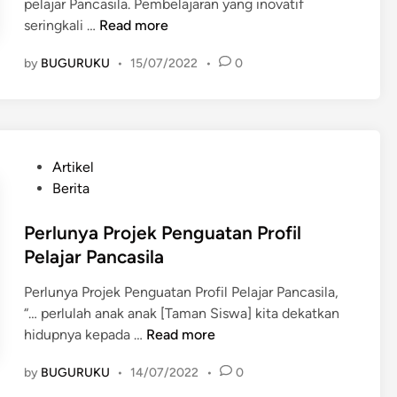
pelajar Pancasila. Pembelajaran yang inovatif
M
seringkali …
Read more
e
by
BUGURUKU
•
15/07/2022
•
0
m
b
a
n
g
P
Artikel
u
o
Berita
n
s
b
t
Perlunya Projek Penguatan Profil
u
e
Pelajar Pancasila
d
d
a
Perlunya Projek Penguatan Profil Pelajar Pancasila,
i
y
“… perlulah anak anak [Taman Siswa] kita dekatkan
n
a
P
hidupnya kepada …
Read more
s
e
a
by
BUGURUKU
•
14/07/2022
•
0
r
t