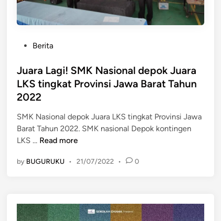
P
Berita
o
s
Juara Lagi! SMK Nasional depok Juara
t
LKS tingkat Provinsi Jawa Barat Tahun
e
2022
d
i
SMK Nasional depok Juara LKS tingkat Provinsi Jawa
n
Barat Tahun 2022. SMK nasional Depok kontingen
J
LKS …
Read more
u
by
BUGURUKU
•
21/07/2022
•
0
a
r
a
L
a