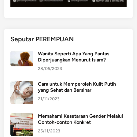
J
u
a
r
a
Seputar PEREMPUAN
L
K
Wanita Seperti Apa Yang Pantas
S
Diperjuangkan Menurut Islam?
t
28/05/2023
i
n
Cara untuk Memperoleh Kulit Putih
g
yang Sehat dan Bersinar
k
a
21/11/2023
t
P
Memahami Kesetaraan Gender Melalui
r
Contoh-contoh Konkret
o
25/11/2023
v