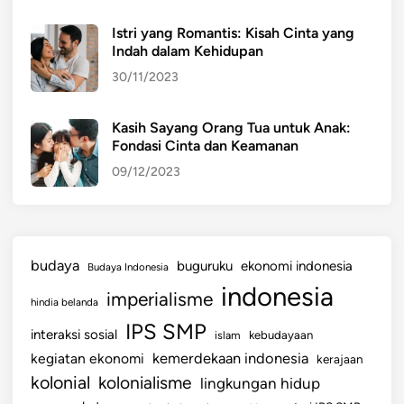
i
Istri yang Romantis: Kisah Cinta yang
n
Indah dalam Kehidupan
s
30/11/2023
i
J
a
Kasih Sayang Orang Tua untuk Anak:
Fondasi Cinta dan Keamanan
w
a
09/12/2023
B
a
r
a
budaya
buguruku
ekonomi indonesia
Budaya Indonesia
t
indonesia
imperialisme
T
hindia belanda
a
IPS SMP
interaksi sosial
islam
kebudayaan
h
kemerdekaan indonesia
kegiatan ekonomi
kerajaan
u
kolonial
kolonialisme
lingkungan hidup
n