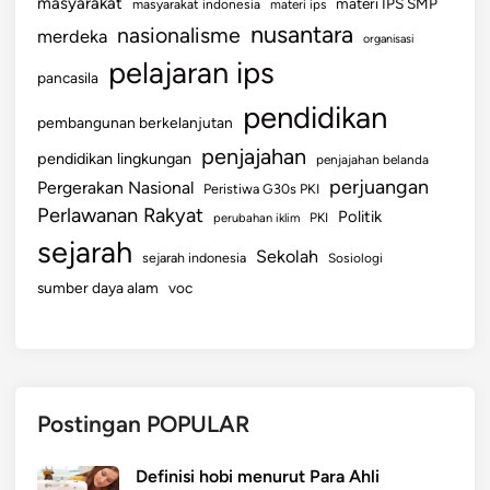
2
masyarakat
materi IPS SMP
masyarakat indonesia
materi ips
0
nusantara
nasionalisme
merdeka
organisasi
2
pelajaran ips
pancasila
2
pendidikan
pembangunan berkelanjutan
penjajahan
pendidikan lingkungan
penjajahan belanda
perjuangan
Pergerakan Nasional
Peristiwa G30s PKI
Perlawanan Rakyat
Politik
perubahan iklim
PKI
sejarah
Sekolah
sejarah indonesia
Sosiologi
sumber daya alam
voc
Postingan POPULAR
Definisi hobi menurut Para Ahli