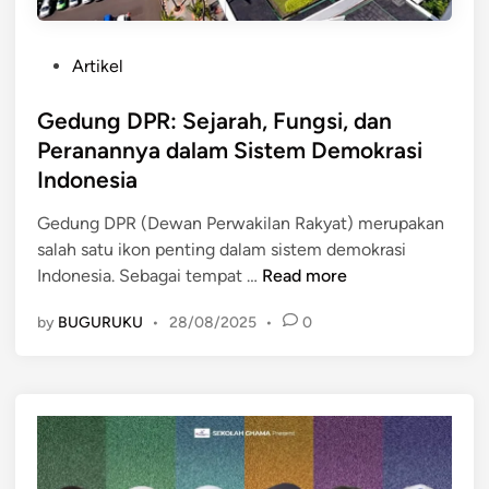
P
Artikel
o
s
Gedung DPR: Sejarah, Fungsi, dan
t
Peranannya dalam Sistem Demokrasi
e
Indonesia
d
i
Gedung DPR (Dewan Perwakilan Rakyat) merupakan
n
salah satu ikon penting dalam sistem demokrasi
G
Indonesia. Sebagai tempat …
Read more
e
by
BUGURUKU
•
28/08/2025
•
0
d
u
n
g
D
P
R