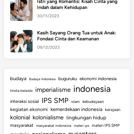
Istri yang Romantis: Kisah Cinta yang
t
Indah dalam Kehidupan
e
30/11/2023
m
D
e
Kasih Sayang Orang Tua untuk Anak:
Fondasi Cinta dan Keamanan
m
o
09/12/2023
k
r
a
s
budaya
buguruku
ekonomi indonesia
Budaya Indonesia
i
indonesia
imperialisme
I
hindia belanda
n
IPS SMP
interaksi sosial
islam
kebudayaan
d
kemerdekaan indonesia
kegiatan ekonomi
kerajaan
o
kolonial
kolonialisme
lingkungan hidup
n
e
masyarakat
materi IPS SMP
masyarakat indonesia
materi ips
s
nusantara