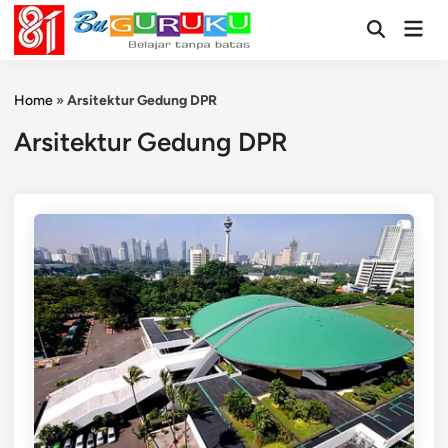
Skip
Mai
to
Open
Men
Search
content
Home
»
Arsitektur Gedung DPR
Arsitektur Gedung DPR