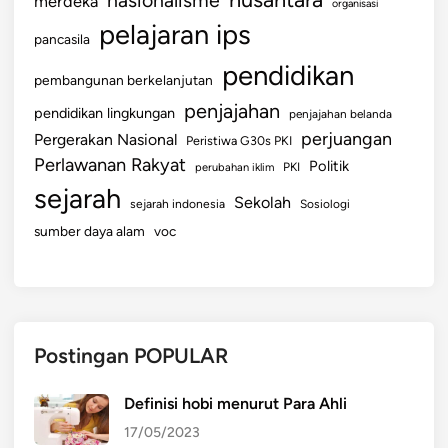
nasionalisme
merdeka
organisasi
i
pelajaran ips
pancasila
a
pendidikan
pembangunan berkelanjutan
penjajahan
pendidikan lingkungan
penjajahan belanda
perjuangan
Pergerakan Nasional
Peristiwa G30s PKI
Perlawanan Rakyat
Politik
perubahan iklim
PKI
sejarah
Sekolah
sejarah indonesia
Sosiologi
sumber daya alam
voc
Postingan POPULAR
Definisi hobi menurut Para Ahli
17/05/2023