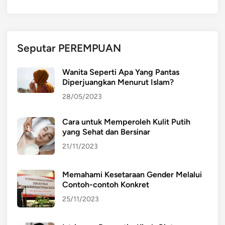
n
P
e
r
Seputar PEREMPUAN
a
n
Wanita Seperti Apa Yang Pantas
a
Diperjuangkan Menurut Islam?
n
28/05/2023
n
y
Cara untuk Memperoleh Kulit Putih
a
yang Sehat dan Bersinar
d
a
21/11/2023
l
a
Memahami Kesetaraan Gender Melalui
m
Contoh-contoh Konkret
S
25/11/2023
i
s