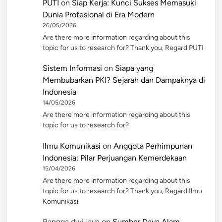
PUTI
on
Siap Kerja: Kunci Sukses Memasuki
Dunia Profesional di Era Modern
26/05/2026
Are there more information regarding about this
topic for us to research for? Thank you, Regard PUTI
Sistem Informasi
on
Siapa yang
Membubarkan PKI? Sejarah dan Dampaknya di
Indonesia
14/05/2026
Are there more information regarding about this
topic for us to research for?
Ilmu Komunikasi
on
Anggota Perhimpunan
Indonesia: Pilar Perjuangan Kemerdekaan
15/04/2026
Are there more information regarding about this
topic for us to research for? Thank you, Regard Ilmu
Komunikasi
Rangga dwi jaya
on
Sumber Daya Alam