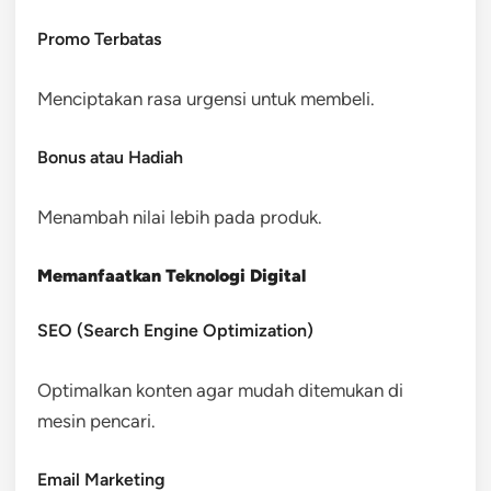
Promo Terbatas
Menciptakan rasa urgensi untuk membeli.
Bonus atau Hadiah
Menambah nilai lebih pada produk.
Memanfaatkan Teknologi Digital
SEO (Search Engine Optimization)
Optimalkan konten agar mudah ditemukan di
mesin pencari.
Email Marketing