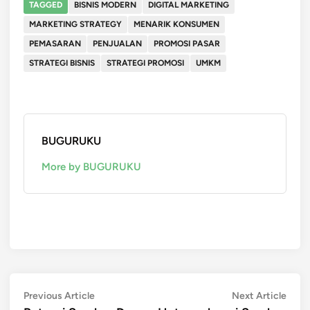
TAGGED
BISNIS MODERN
DIGITAL MARKETING
MARKETING STRATEGY
MENARIK KONSUMEN
PEMASARAN
PENJUALAN
PROMOSI PASAR
STRATEGI BISNIS
STRATEGI PROMOSI
UMKM
BUGURUKU
More by BUGURUKU
Post
Previous
Next
Previous Article
Next Article