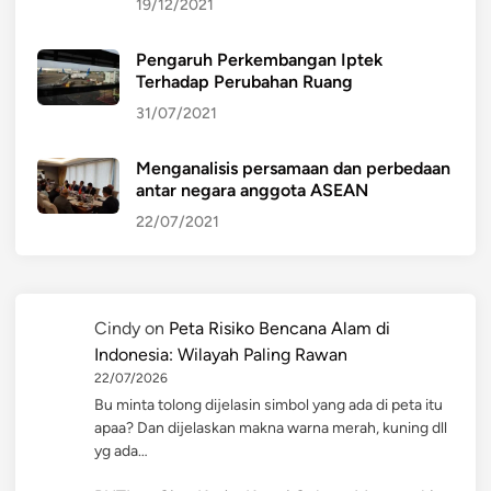
19/12/2021
Pengaruh Perkembangan Iptek
Terhadap Perubahan Ruang
31/07/2021
Menganalisis persamaan dan perbedaan
antar negara anggota ASEAN
22/07/2021
Cindy
on
Peta Risiko Bencana Alam di
Indonesia: Wilayah Paling Rawan
22/07/2026
Bu minta tolong dijelasin simbol yang ada di peta itu
apaa? Dan dijelaskan makna warna merah, kuning dll
yg ada…