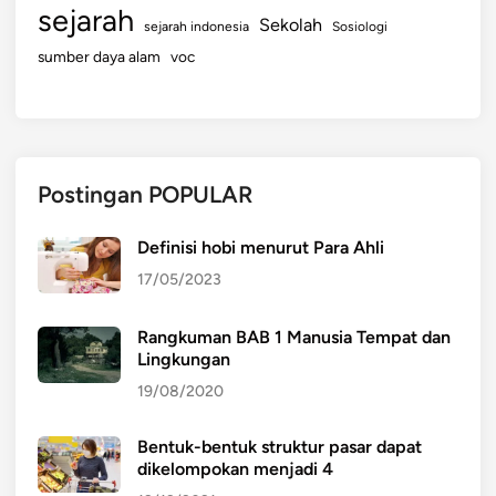
sejarah
Sekolah
sejarah indonesia
Sosiologi
sumber daya alam
voc
Postingan POPULAR
Definisi hobi menurut Para Ahli
17/05/2023
Rangkuman BAB 1 Manusia Tempat dan
Lingkungan
19/08/2020
Bentuk-bentuk struktur pasar dapat
dikelompokan menjadi 4