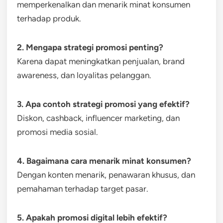
memperkenalkan dan menarik minat konsumen
terhadap produk.
2. Mengapa strategi promosi penting?
Karena dapat meningkatkan penjualan, brand
awareness, dan loyalitas pelanggan.
3. Apa contoh strategi promosi yang efektif?
Diskon, cashback, influencer marketing, dan
promosi media sosial.
4. Bagaimana cara menarik minat konsumen?
Dengan konten menarik, penawaran khusus, dan
pemahaman terhadap target pasar.
5. Apakah promosi digital lebih efektif?