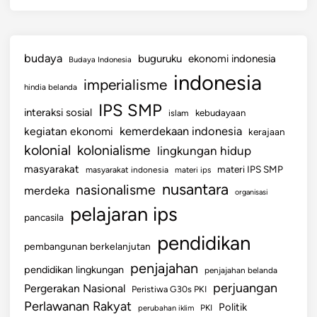
budaya
buguruku
ekonomi indonesia
Budaya Indonesia
indonesia
imperialisme
hindia belanda
IPS SMP
interaksi sosial
islam
kebudayaan
kemerdekaan indonesia
kegiatan ekonomi
kerajaan
kolonial
kolonialisme
lingkungan hidup
masyarakat
materi IPS SMP
masyarakat indonesia
materi ips
nusantara
nasionalisme
merdeka
organisasi
pelajaran ips
pancasila
pendidikan
pembangunan berkelanjutan
penjajahan
pendidikan lingkungan
penjajahan belanda
perjuangan
Pergerakan Nasional
Peristiwa G30s PKI
Perlawanan Rakyat
Politik
perubahan iklim
PKI