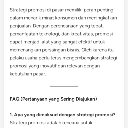
Strategi promosi di pasar memiliki peran penting
dalam menarik minat konsumen dan meningkatkan
penjualan. Dengan perencanaan yang tepat,
pemanfaatan teknologi, dan kreativitas, promosi
dapat menjadi alat yang sangat efektif untuk
memenangkan persaingan bisnis. Oleh karena itu,
pelaku usaha perlu terus mengembangkan strategi
promosi yang inovatif dan relevan dengan
kebutuhan pasar.
FAQ (Pertanyaan yang Sering Diajukan)
1. Apa yang dimaksud dengan strategi promosi?
Strategi promosi adalah rencana untuk