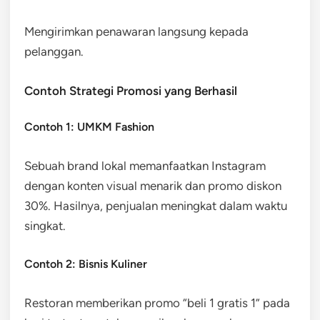
Mengirimkan penawaran langsung kepada
pelanggan.
Contoh Strategi Promosi yang Berhasil
Contoh 1: UMKM Fashion
Sebuah brand lokal memanfaatkan Instagram
dengan konten visual menarik dan promo diskon
30%. Hasilnya, penjualan meningkat dalam waktu
singkat.
Contoh 2: Bisnis Kuliner
Restoran memberikan promo “beli 1 gratis 1” pada