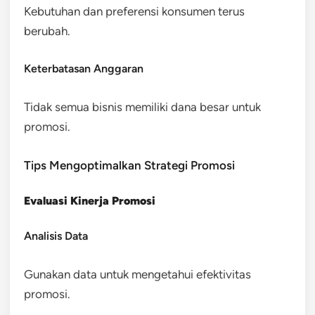
Kebutuhan dan preferensi konsumen terus
berubah.
Keterbatasan Anggaran
Tidak semua bisnis memiliki dana besar untuk
promosi.
Tips Mengoptimalkan Strategi Promosi
Evaluasi Kinerja Promosi
Analisis Data
Gunakan data untuk mengetahui efektivitas
promosi.