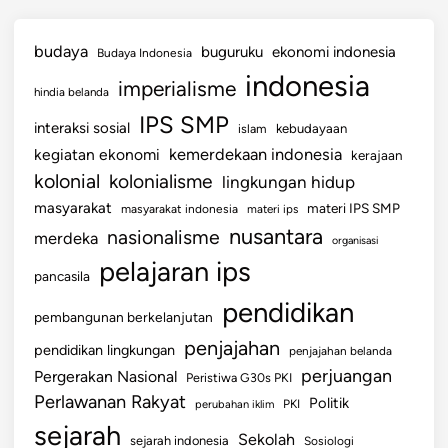
budaya
buguruku
ekonomi indonesia
Budaya Indonesia
indonesia
imperialisme
hindia belanda
IPS SMP
interaksi sosial
islam
kebudayaan
kemerdekaan indonesia
kegiatan ekonomi
kerajaan
kolonial
kolonialisme
lingkungan hidup
masyarakat
materi IPS SMP
masyarakat indonesia
materi ips
nusantara
nasionalisme
merdeka
organisasi
pelajaran ips
pancasila
pendidikan
pembangunan berkelanjutan
penjajahan
pendidikan lingkungan
penjajahan belanda
perjuangan
Pergerakan Nasional
Peristiwa G30s PKI
Perlawanan Rakyat
Politik
perubahan iklim
PKI
sejarah
Sekolah
sejarah indonesia
Sosiologi