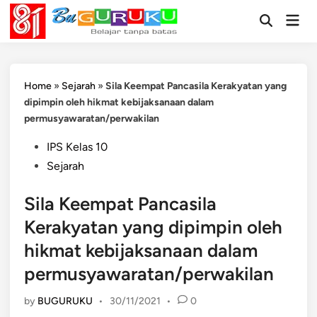
Skip
Mai
to
Open
Men
Search
content
Home
»
Sejarah
»
Sila Keempat Pancasila Kerakyatan yang
dipimpin oleh hikmat kebijaksanaan dalam
permusyawaratan/perwakilan
Posted
IPS Kelas 10
in
Sejarah
Sila Keempat Pancasila
Kerakyatan yang dipimpin oleh
hikmat kebijaksanaan dalam
permusyawaratan/perwakilan
by
BUGURUKU
•
30/11/2021
•
0