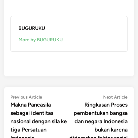
BUGURUKU
More by BUGURUKU
Post
Previous
Next
Previous Article
Next Article
article:
artic
Makna Pancasila
Ringkasan Proses
navigation
sebagai identitas
pembentukan bangsa
nasional dengan sila ke
dan negara Indonesia
tiga Persatuan
bukan karena
Indonesia
didasarkan faktor sosial