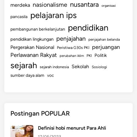
nusantara
nasionalisme
merdeka
organisasi
pelajaran ips
pancasila
pendidikan
pembangunan berkelanjutan
penjajahan
pendidikan lingkungan
penjajahan belanda
perjuangan
Pergerakan Nasional
Peristiwa G30s PKI
Perlawanan Rakyat
Politik
perubahan iklim
PKI
sejarah
Sekolah
sejarah indonesia
Sosiologi
sumber daya alam
voc
Postingan POPULAR
Definisi hobi menurut Para Ahli
17/05/2023