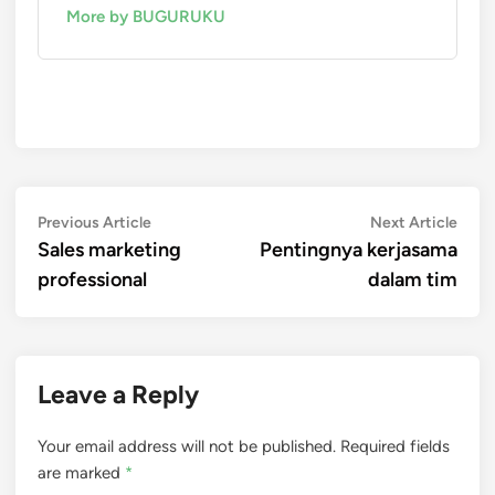
More by BUGURUKU
Post
Previous
Next
Previous Article
Next Article
article:
artic
Sales marketing
Pentingnya kerjasama
navigation
professional
dalam tim
Leave a Reply
Your email address will not be published.
Required fields
are marked
*