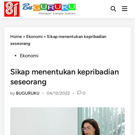
Skip
Mai
to
Open
Men
Search
content
Home
»
Ekonomi
»
Sikap menentukan kepribadian
seseorang
Posted
Ekonomi
in
Sikap menentukan kepribadian
seseorang
by
BUGURUKU
•
04/12/2022
•
0