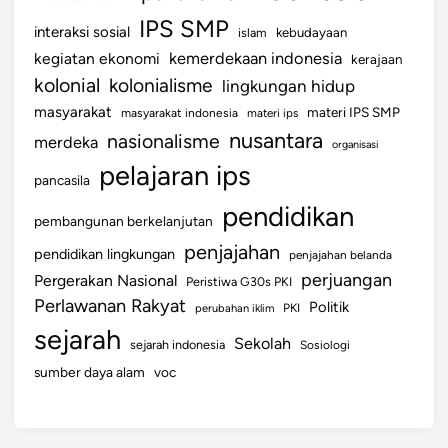
IPS SMP
interaksi sosial
islam
kebudayaan
kemerdekaan indonesia
kegiatan ekonomi
kerajaan
kolonial
kolonialisme
lingkungan hidup
masyarakat
materi IPS SMP
masyarakat indonesia
materi ips
nusantara
nasionalisme
merdeka
organisasi
pelajaran ips
pancasila
pendidikan
pembangunan berkelanjutan
penjajahan
pendidikan lingkungan
penjajahan belanda
perjuangan
Pergerakan Nasional
Peristiwa G30s PKI
Perlawanan Rakyat
Politik
perubahan iklim
PKI
sejarah
Sekolah
sejarah indonesia
Sosiologi
sumber daya alam
voc