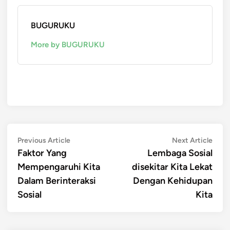
BUGURUKU
More by BUGURUKU
Post
Previous
Next
Previous Article
Next Article
article:
artic
Faktor Yang
Lembaga Sosial
navigation
Mempengaruhi Kita
disekitar Kita Lekat
Dalam Berinteraksi
Dengan Kehidupan
Sosial
Kita