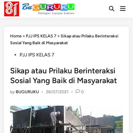
Skip
Mai
to
Open
Men
Search
content
Home
»
PJJ IPS KELAS 7
»
Sikap atau Prilaku Berinteraksi
Sosial Yang Baik di Masyarakat
Posted
PJJ IPS KELAS 7
in
Sikap atau Prilaku Berinteraksi
Sosial Yang Baik di Masyarakat
by
BUGURUKU
•
26/07/2021
•
0