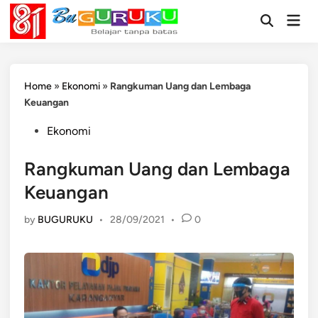
Skip
Mai
to
Open
Men
Search
content
Home
»
Ekonomi
»
Rangkuman Uang dan Lembaga
Keuangan
Posted
Ekonomi
in
Rangkuman Uang dan Lembaga
Keuangan
by
BUGURUKU
•
28/09/2021
•
0