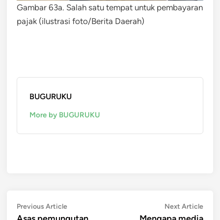
Gambar 63a. Salah satu tempat untuk pembayaran
pajak (ilustrasi foto/Berita Daerah)
BUGURUKU
More by BUGURUKU
Post
Previous
Next
Previous Article
Next Article
article:
artic
Asas pemungutan
Mengapa media