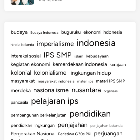
budaya
buguruku
ekonomi indonesia
Budaya Indonesia
indonesia
imperialisme
hindia belanda
IPS SMP
interaksi sosial
islam
kebudayaan
kemerdekaan indonesia
kegiatan ekonomi
kerajaan
kolonial
kolonialisme
lingkungan hidup
masyarakat
materi IPS SMP
masyarakat indonesia
materi ips
nusantara
nasionalisme
merdeka
organisasi
pelajaran ips
pancasila
pendidikan
pembangunan berkelanjutan
penjajahan
pendidikan lingkungan
penjajahan belanda
perjuangan
Pergerakan Nasional
Peristiwa G30s PKI