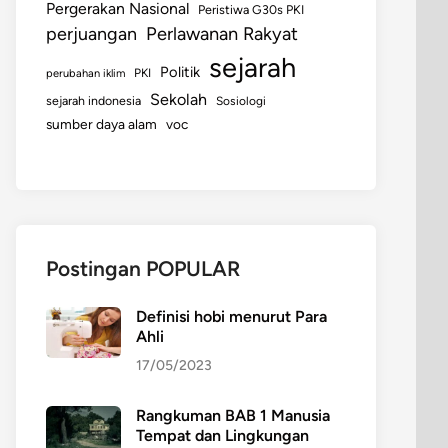
Pergerakan Nasional
Peristiwa G30s PKI
perjuangan
Perlawanan Rakyat
sejarah
Politik
perubahan iklim
PKI
Sekolah
sejarah indonesia
Sosiologi
sumber daya alam
voc
Postingan POPULAR
Definisi hobi menurut Para
Ahli
17/05/2023
Rangkuman BAB 1 Manusia
Tempat dan Lingkungan