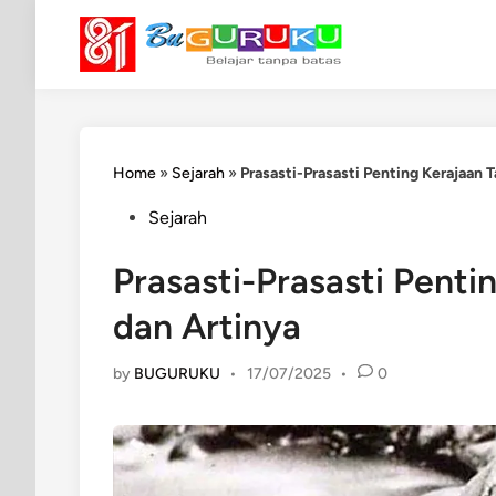
Skip
to
content
Home
»
Sejarah
»
Prasasti-Prasasti Penting Kerajaan 
Posted
Sejarah
in
Prasasti-Prasasti Pent
dan Artinya
by
BUGURUKU
•
17/07/2025
•
0