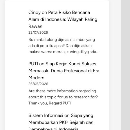
Cindy
on
Peta Risiko Bencana
Alam di Indonesia: Wilayah Paling
Rawan
22/07/2026
Bu minta tolong dijelasin simbol yang
ada di peta itu apaa? Dan dijelaskan
makna warna merah, kuning dll yg ada…
PUTI
on
Siap Kerja: Kunci Sukses
Memasuki Dunia Profesional di Era
Modern
26/05/2026
Are there more information regarding
about this topic for us to research for?
Thank you, Regard PUTI
Sistem Informasi
on
Siapa yang
Membubarkan PKI? Sejarah dan
Dampaknya di Indonesia