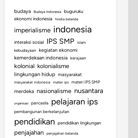
budaya
buguruku
Budaya Indonesia
ekonomi indonesia
hindia belanda
indonesia
imperialisme
IPS SMP
interaksi sosial
islam
kegiatan ekonomi
kebudayaan
kemerdekaan indonesia
kerajaan
kolonial
kolonialisme
lingkungan hidup
masyarakat
materi IPS SMP
masyarakat indonesia
materi ips
nusantara
nasionalisme
merdeka
pelajaran ips
pancasila
organisasi
pembangunan berkelanjutan
pendidikan
pendidikan lingkungan
penjajahan
penjajahan belanda