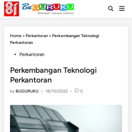
Skip
Mai
to
Open
Men
Search
content
Home
»
Perkantoran
»
Perkembangan Teknologi
Perkantoran
Posted
Perkantoran
in
Perkembangan Teknologi
Perkantoran
by
BUGURUKU
•
18/10/2022
•
0