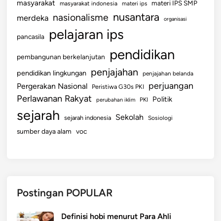
masyarakat
materi IPS SMP
masyarakat indonesia
materi ips
nusantara
nasionalisme
merdeka
organisasi
pelajaran ips
pancasila
pendidikan
pembangunan berkelanjutan
penjajahan
pendidikan lingkungan
penjajahan belanda
perjuangan
Pergerakan Nasional
Peristiwa G30s PKI
Perlawanan Rakyat
Politik
perubahan iklim
PKI
sejarah
Sekolah
sejarah indonesia
Sosiologi
sumber daya alam
voc
Postingan POPULAR
Definisi hobi menurut Para Ahli