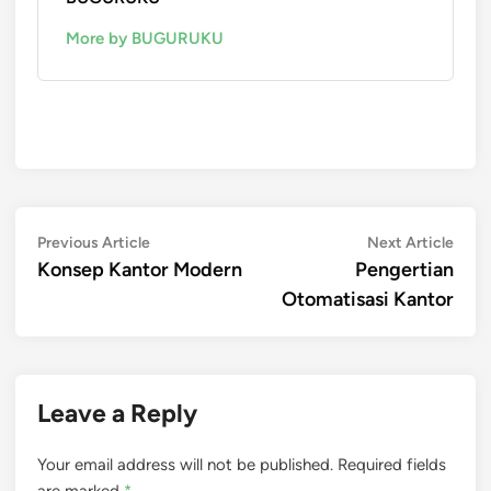
More by BUGURUKU
Post
Previous
Next
Previous Article
Next Article
article:
artic
Konsep Kantor Modern
Pengertian
navigation
Otomatisasi Kantor
Leave a Reply
Your email address will not be published.
Required fields
are marked
*