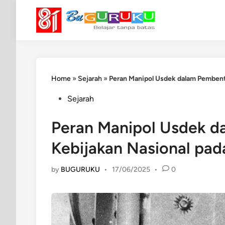
Skip
to
content
Home
»
Sejarah
»
Peran Manipol Usdek dalam Pembent
Posted
Sejarah
in
Peran Manipol Usdek 
Kebijakan Nasional pa
by
BUGURUKU
•
17/06/2025
•
0