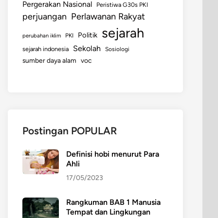
Pergerakan Nasional
Peristiwa G30s PKI
perjuangan
Perlawanan Rakyat
sejarah
Politik
perubahan iklim
PKI
Sekolah
sejarah indonesia
Sosiologi
sumber daya alam
voc
Postingan POPULAR
Definisi hobi menurut Para
Ahli
17/05/2023
Rangkuman BAB 1 Manusia
Tempat dan Lingkungan