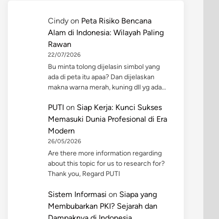
Cindy
on
Peta Risiko Bencana
Alam di Indonesia: Wilayah Paling
Rawan
22/07/2026
Bu minta tolong dijelasin simbol yang
ada di peta itu apaa? Dan dijelaskan
makna warna merah, kuning dll yg ada…
PUTI
on
Siap Kerja: Kunci Sukses
Memasuki Dunia Profesional di Era
Modern
26/05/2026
Are there more information regarding
about this topic for us to research for?
Thank you, Regard PUTI
Sistem Informasi
on
Siapa yang
Membubarkan PKI? Sejarah dan
Dampaknya di Indonesia