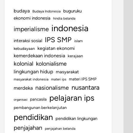
budaya
buguruku
Budaya Indonesia
ekonomi indonesia
hindia belanda
indonesia
imperialisme
IPS SMP
interaksi sosial
islam
kegiatan ekonomi
kebudayaan
kemerdekaan indonesia
kerajaan
kolonial
kolonialisme
lingkungan hidup
masyarakat
materi IPS SMP
masyarakat indonesia
materi ips
nusantara
nasionalisme
merdeka
pelajaran ips
pancasila
organisasi
pembangunan berkelanjutan
pendidikan
pendidikan lingkungan
penjajahan
penjajahan belanda