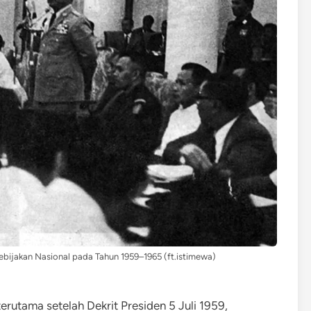
ijakan Nasional pada Tahun 1959–1965 (ft.istimewa)
rutama setelah Dekrit Presiden 5 Juli 1959,