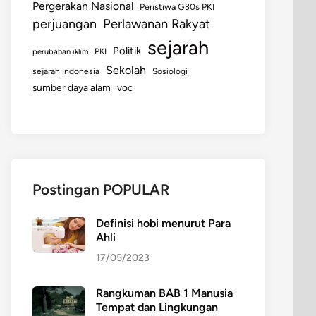
Pergerakan Nasional
Peristiwa G30s PKI
perjuangan
Perlawanan Rakyat
sejarah
Politik
perubahan iklim
PKI
Sekolah
sejarah indonesia
Sosiologi
sumber daya alam
voc
Postingan POPULAR
Definisi hobi menurut Para
Ahli
17/05/2023
Rangkuman BAB 1 Manusia
Tempat dan Lingkungan