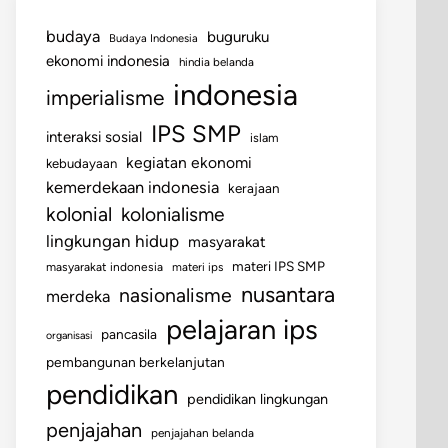
budaya
buguruku
Budaya Indonesia
ekonomi indonesia
hindia belanda
indonesia
imperialisme
IPS SMP
interaksi sosial
islam
kegiatan ekonomi
kebudayaan
kemerdekaan indonesia
kerajaan
kolonial
kolonialisme
lingkungan hidup
masyarakat
materi IPS SMP
masyarakat indonesia
materi ips
nusantara
nasionalisme
merdeka
pelajaran ips
pancasila
organisasi
pembangunan berkelanjutan
pendidikan
pendidikan lingkungan
penjajahan
penjajahan belanda