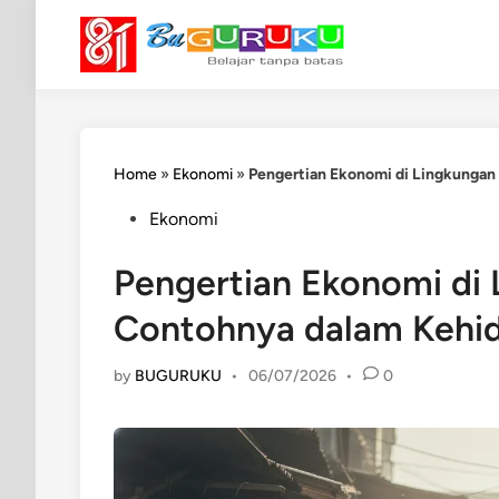
Skip
to
content
Home
»
Ekonomi
»
Pengertian Ekonomi di Lingkungan 
Posted
Ekonomi
in
Pengertian Ekonomi di 
Contohnya dalam Kehid
by
BUGURUKU
•
06/07/2026
•
0