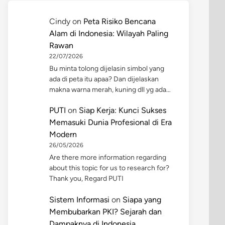
Cindy
on
Peta Risiko Bencana
Alam di Indonesia: Wilayah Paling
Rawan
22/07/2026
Bu minta tolong dijelasin simbol yang
ada di peta itu apaa? Dan dijelaskan
makna warna merah, kuning dll yg ada…
PUTI
on
Siap Kerja: Kunci Sukses
Memasuki Dunia Profesional di Era
Modern
26/05/2026
Are there more information regarding
about this topic for us to research for?
Thank you, Regard PUTI
Sistem Informasi
on
Siapa yang
Membubarkan PKI? Sejarah dan
Dampaknya di Indonesia