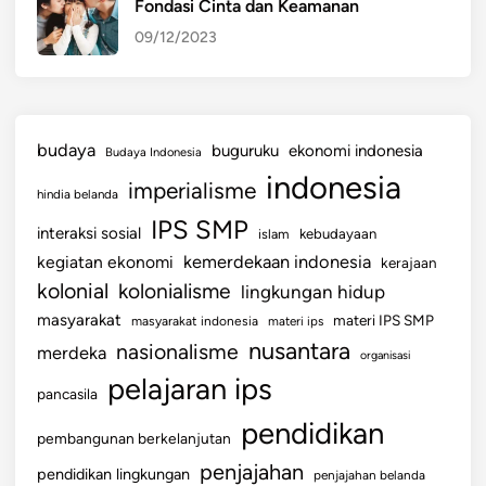
Fondasi Cinta dan Keamanan
09/12/2023
budaya
buguruku
ekonomi indonesia
Budaya Indonesia
indonesia
imperialisme
hindia belanda
IPS SMP
interaksi sosial
islam
kebudayaan
kemerdekaan indonesia
kegiatan ekonomi
kerajaan
kolonial
kolonialisme
lingkungan hidup
masyarakat
materi IPS SMP
masyarakat indonesia
materi ips
nusantara
nasionalisme
merdeka
organisasi
pelajaran ips
pancasila
pendidikan
pembangunan berkelanjutan
penjajahan
pendidikan lingkungan
penjajahan belanda