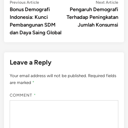
Post
Previous
Next
Previous Article
Next Article
article:
artic
Bonus Demografi
Pengaruh Demografi
navigation
Indonesia: Kunci
Terhadap Peningkatan
Pembangunan SDM
Jumlah Konsumsi
dan Daya Saing Global
Leave a Reply
Your email address will not be published.
Required fields
are marked
*
COMMENT
*