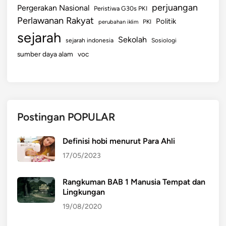
perjuangan
Pergerakan Nasional
Peristiwa G30s PKI
Perlawanan Rakyat
Politik
perubahan iklim
PKI
sejarah
Sekolah
sejarah indonesia
Sosiologi
sumber daya alam
voc
Postingan POPULAR
Definisi hobi menurut Para Ahli
17/05/2023
Rangkuman BAB 1 Manusia Tempat dan
Lingkungan
19/08/2020