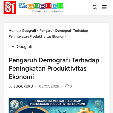
Skip
Mai
to
Open
Men
Search
content
Home
»
Geografi
»
Pengaruh Demografi Terhadap
Peningkatan Produktivitas Ekonomi
Posted
Geografi
in
Pengaruh Demografi Terhadap
Peningkatan Produktivitas
Ekonomi
by
BUGURUKU
•
05/07/2026
•
0