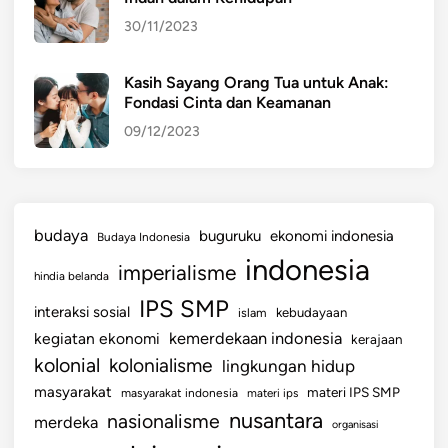
30/11/2023
Kasih Sayang Orang Tua untuk Anak:
Fondasi Cinta dan Keamanan
09/12/2023
budaya
buguruku
ekonomi indonesia
Budaya Indonesia
indonesia
imperialisme
hindia belanda
IPS SMP
interaksi sosial
islam
kebudayaan
kemerdekaan indonesia
kegiatan ekonomi
kerajaan
kolonial
kolonialisme
lingkungan hidup
masyarakat
materi IPS SMP
masyarakat indonesia
materi ips
nusantara
nasionalisme
merdeka
organisasi