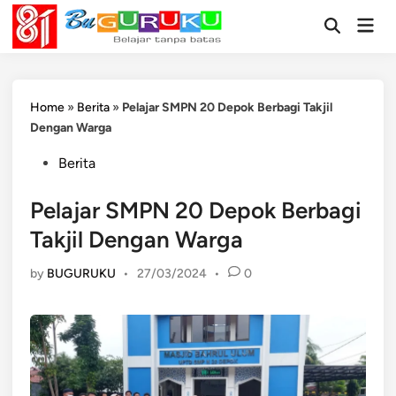
Skip
Mai
to
Open
Men
Search
content
Home
»
Berita
»
Pelajar SMPN 20 Depok Berbagi Takjil
Dengan Warga
Posted
Berita
in
Pelajar SMPN 20 Depok Berbagi
Takjil Dengan Warga
by
BUGURUKU
•
27/03/2024
•
0