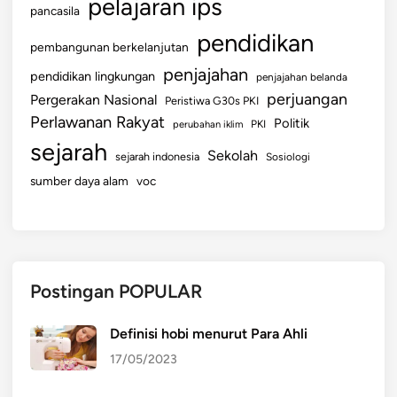
pelajaran ips
pancasila
pendidikan
pembangunan berkelanjutan
penjajahan
pendidikan lingkungan
penjajahan belanda
perjuangan
Pergerakan Nasional
Peristiwa G30s PKI
Perlawanan Rakyat
Politik
perubahan iklim
PKI
sejarah
Sekolah
sejarah indonesia
Sosiologi
sumber daya alam
voc
Postingan POPULAR
Definisi hobi menurut Para Ahli
17/05/2023