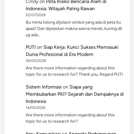
Cindy
on
Peta Risiko Bencana Alam di
Indonesia: Wilayah Paling Rawan
22/07/2026
Bu minta tolong dijelasin simbol yang ada di peta itu
apaa? Dan dijelaskan makna warna merah, kuning dll
yg ada…
PUTI
on
Siap Kerja: Kunci Sukses Memasuki
Dunia Profesional di Era Modern
26/05/2026
Are there more information regarding about this
topic for us to research for? Thank you, Regard PUTI
Sistem Informasi
on
Siapa yang
Membubarkan PKI? Sejarah dan Dampaknya di
Indonesia
14/05/2026
Are there more information regarding about this
topic for us to research for?
Ilmu Komunikasi
on
Anggota Perhimpunan