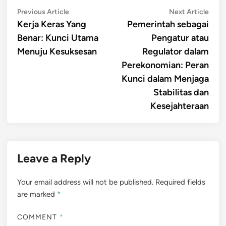
Post
Previous
Next
Previous Article
Next Article
article:
artic
Kerja Keras Yang
Pemerintah sebagai
navigation
Benar: Kunci Utama
Pengatur atau
Menuju Kesuksesan
Regulator dalam
Perekonomian: Peran
Kunci dalam Menjaga
Stabilitas dan
Kesejahteraan
Leave a Reply
Your email address will not be published.
Required fields
are marked
*
COMMENT
*