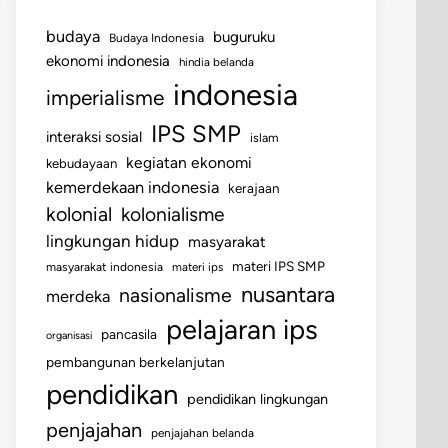
budaya
buguruku
Budaya Indonesia
ekonomi indonesia
hindia belanda
indonesia
imperialisme
IPS SMP
interaksi sosial
islam
kegiatan ekonomi
kebudayaan
kemerdekaan indonesia
kerajaan
kolonial
kolonialisme
lingkungan hidup
masyarakat
materi IPS SMP
masyarakat indonesia
materi ips
nusantara
nasionalisme
merdeka
pelajaran ips
pancasila
organisasi
pembangunan berkelanjutan
pendidikan
pendidikan lingkungan
penjajahan
penjajahan belanda