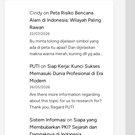
Cindy
on
Peta Risiko Bencana
Alam di Indonesia: Wilayah Paling
Rawan
22/07/2026
Bu minta tolong dijelasin simbol yang
ada di peta itu apaa? Dan dijelaskan
makna warna merah, kuning dll yg ada…
PUTI
on
Siap Kerja: Kunci Sukses
Memasuki Dunia Profesional di Era
Modern
26/05/2026
Are there more information regarding
about this topic for us to research for?
Thank you, Regard PUTI
Sistem Informasi
on
Siapa yang
Membubarkan PKI? Sejarah dan
Dampaknya di Indonesia