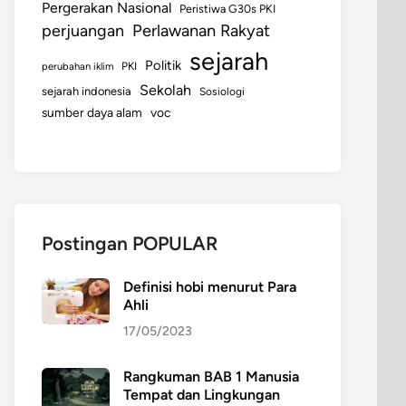
Pergerakan Nasional
Peristiwa G30s PKI
perjuangan
Perlawanan Rakyat
sejarah
Politik
perubahan iklim
PKI
Sekolah
sejarah indonesia
Sosiologi
sumber daya alam
voc
Postingan POPULAR
Definisi hobi menurut Para
Ahli
17/05/2023
Rangkuman BAB 1 Manusia
Tempat dan Lingkungan