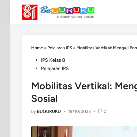
Skip
to
content
Home
»
Pelajaran IPS
»
Mobilitas Vertikal: Menguji Pe
Posted
IPS Kelas 8
in
Pelajaran IPS
Mobilitas Vertikal: Men
Sosial
by
BUGURUKU
•
19/10/2023
•
0