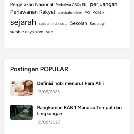
perjuangan
Pergerakan Nasional
Peristiwa G30s PKI
Perlawanan Rakyat
Politik
perubahan iklim
PKI
sejarah
Sekolah
sejarah indonesia
Sosiologi
sumber daya alam
voc
Postingan POPULAR
Definisi hobi menurut Para Ahli
17/05/2023
Rangkuman BAB 1 Manusia Tempat dan
Lingkungan
19/08/2020