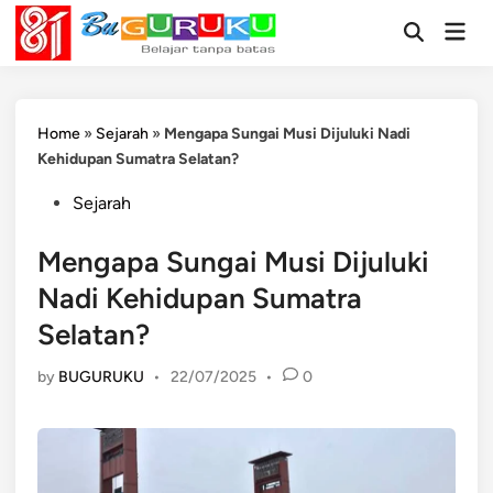
Skip
Mai
to
Open
Men
Search
content
Home
»
Sejarah
»
Mengapa Sungai Musi Dijuluki Nadi
Kehidupan Sumatra Selatan?
Posted
Sejarah
in
Mengapa Sungai Musi Dijuluki
Nadi Kehidupan Sumatra
Selatan?
by
BUGURUKU
•
22/07/2025
•
0