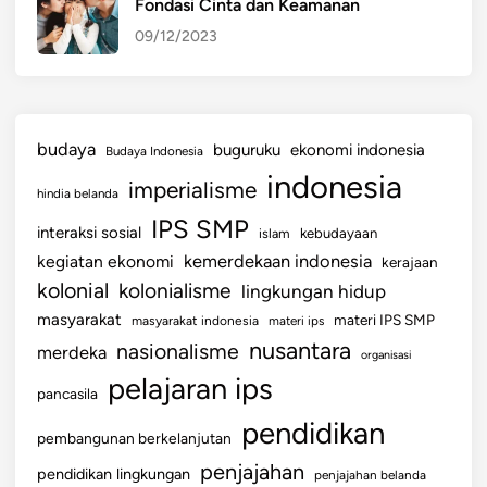
Fondasi Cinta dan Keamanan
09/12/2023
budaya
buguruku
ekonomi indonesia
Budaya Indonesia
indonesia
imperialisme
hindia belanda
IPS SMP
interaksi sosial
islam
kebudayaan
kemerdekaan indonesia
kegiatan ekonomi
kerajaan
kolonial
kolonialisme
lingkungan hidup
masyarakat
materi IPS SMP
masyarakat indonesia
materi ips
nusantara
nasionalisme
merdeka
organisasi
pelajaran ips
pancasila
pendidikan
pembangunan berkelanjutan
penjajahan
pendidikan lingkungan
penjajahan belanda