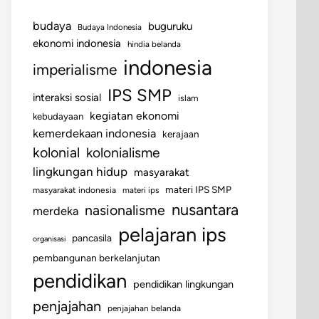
budaya
buguruku
Budaya Indonesia
ekonomi indonesia
hindia belanda
indonesia
imperialisme
IPS SMP
interaksi sosial
islam
kegiatan ekonomi
kebudayaan
kemerdekaan indonesia
kerajaan
kolonial
kolonialisme
lingkungan hidup
masyarakat
materi IPS SMP
masyarakat indonesia
materi ips
nusantara
nasionalisme
merdeka
pelajaran ips
pancasila
organisasi
pembangunan berkelanjutan
pendidikan
pendidikan lingkungan
penjajahan
penjajahan belanda