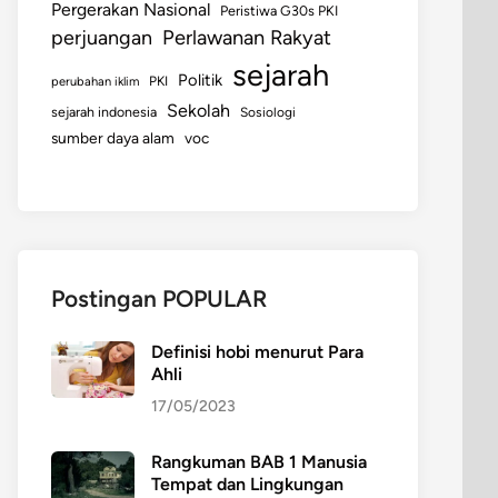
Pergerakan Nasional
Peristiwa G30s PKI
perjuangan
Perlawanan Rakyat
sejarah
Politik
perubahan iklim
PKI
Sekolah
sejarah indonesia
Sosiologi
sumber daya alam
voc
Postingan POPULAR
Definisi hobi menurut Para
Ahli
17/05/2023
Rangkuman BAB 1 Manusia
Tempat dan Lingkungan