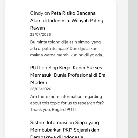
Cindy
on
Peta Risiko Bencana
Alam di Indonesia: Wilayah Paling
Rawan
22/07/2026
Bu minta tolong dijelasin simbol yang
ada di peta itu apaa? Dan dijelaskan
makna warna merah, kuning dll yg ada…
PUTI
on
Siap Kerja: Kunci Sukses
Memasuki Dunia Profesional di Era
Modern
26/05/2026
Are there more information regarding
about this topic for us to research for?
Thank you, Regard PUTI
Sistem Informasi
on
Siapa yang
Membubarkan PKI? Sejarah dan
Dampaknya di Indonesia