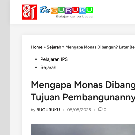
Skip
to
content
Home
»
Sejarah
»
Mengapa Monas Dibangun? Latar Be
Posted
Pelajaran IPS
in
Sejarah
Mengapa Monas Dibangu
Tujuan Pembangunann
by
BUGURUKU
•
05/05/2025
•
0