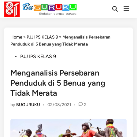
Skip
Mai
to
Open
Men
Search
content
Home
»
PJJ IPS KELAS 9
»
Menganalisis Persebaran
Penduduk di 5 Benua yang Tidak Merata
Posted
PJJ IPS KELAS 9
in
Menganalisis Persebaran
Penduduk di 5 Benua yang
Tidak Merata
by
BUGURUKU
•
02/08/2021
•
2