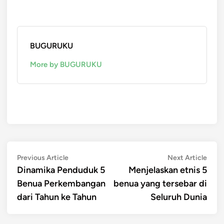
BUGURUKU
More by BUGURUKU
Post
Previous
Next
Previous Article
Next Article
article:
artic
Dinamika Penduduk 5
Menjelaskan etnis 5
navigation
Benua Perkembangan
benua yang tersebar di
dari Tahun ke Tahun
Seluruh Dunia