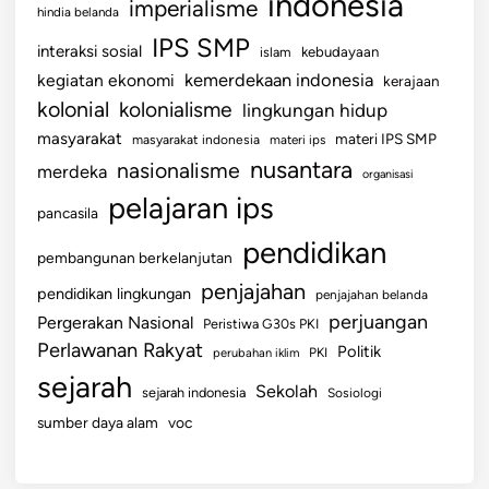
indonesia
imperialisme
hindia belanda
IPS SMP
interaksi sosial
islam
kebudayaan
kemerdekaan indonesia
kegiatan ekonomi
kerajaan
kolonial
kolonialisme
lingkungan hidup
masyarakat
materi IPS SMP
masyarakat indonesia
materi ips
nusantara
nasionalisme
merdeka
organisasi
pelajaran ips
pancasila
pendidikan
pembangunan berkelanjutan
penjajahan
pendidikan lingkungan
penjajahan belanda
perjuangan
Pergerakan Nasional
Peristiwa G30s PKI
Perlawanan Rakyat
Politik
perubahan iklim
PKI
sejarah
Sekolah
sejarah indonesia
Sosiologi
sumber daya alam
voc