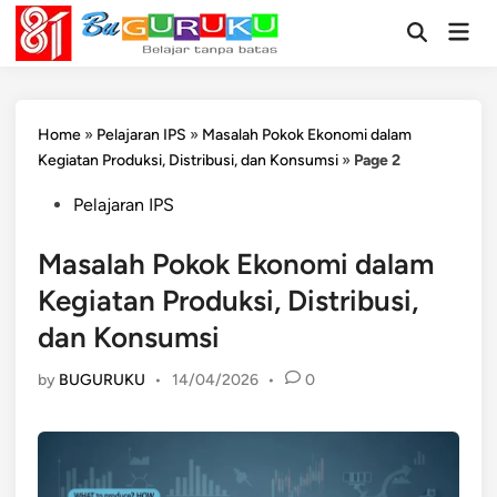
Skip
Mai
to
Open
Men
Search
content
Home
»
Pelajaran IPS
»
Masalah Pokok Ekonomi dalam
Kegiatan Produksi, Distribusi, dan Konsumsi
»
Page 2
Posted
Pelajaran IPS
in
Masalah Pokok Ekonomi dalam
Kegiatan Produksi, Distribusi,
dan Konsumsi
by
BUGURUKU
•
14/04/2026
•
0