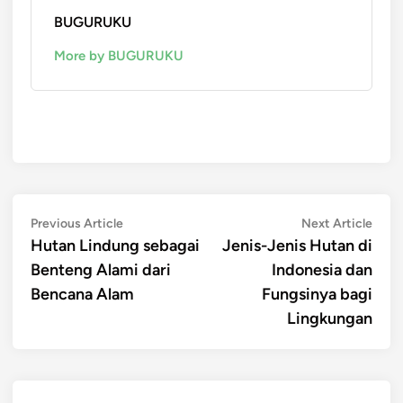
BUGURUKU
More by BUGURUKU
Post
Previous
Next
Previous Article
Next Article
article:
artic
Hutan Lindung sebagai
Jenis-Jenis Hutan di
navigation
Benteng Alami dari
Indonesia dan
Bencana Alam
Fungsinya bagi
Lingkungan