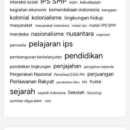
IPS SMP
interaksi sosial
islam
kebudayaan
kemerdekaan indonesia
kegiatan ekonomi
kerajaan
kolonial
kolonialisme
lingkungan hidup
masyarakat
materi IPS SMP
masyarakat indonesia
materi ips
nusantara
nasionalisme
merdeka
organisasi
pelajaran ips
pancasila
pendidikan
pembangunan berkelanjutan
penjajahan
pendidikan lingkungan
penjajahan belanda
perjuangan
Pergerakan Nasional
Peristiwa G30s PKI
Perlawanan Rakyat
Politik
perubahan iklim
PKI
sejarah
Sekolah
sejarah indonesia
Sosiologi
sumber daya alam
voc