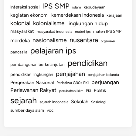
IPS SMP
interaksi sosial
islam
kebudayaan
kemerdekaan indonesia
kegiatan ekonomi
kerajaan
kolonial
kolonialisme
lingkungan hidup
masyarakat
materi IPS SMP
masyarakat indonesia
materi ips
nusantara
nasionalisme
merdeka
organisasi
pelajaran ips
pancasila
pendidikan
pembangunan berkelanjutan
penjajahan
pendidikan lingkungan
penjajahan belanda
perjuangan
Pergerakan Nasional
Peristiwa G30s PKI
Perlawanan Rakyat
Politik
perubahan iklim
PKI
sejarah
Sekolah
sejarah indonesia
Sosiologi
sumber daya alam
voc