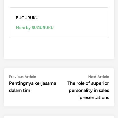
BUGURUKU
More by BUGURUKU
Post
Previous
Next
Previous Article
Next Article
article:
artic
Pentingnya kerjasama
The role of superior
navigation
dalam tim
personality in sales
presentations