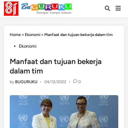
Skip
Mai
to
Open
Men
Search
content
Home
»
Ekonomi
»
Manfaat dan tujuan bekerja dalam tim
Posted
Ekonomi
in
Manfaat dan tujuan bekerja
dalam tim
by
BUGURUKU
•
04/12/2022
•
0