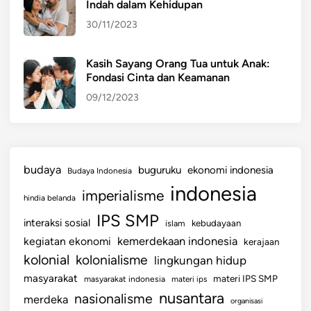
Indah dalam Kehidupan
30/11/2023
Kasih Sayang Orang Tua untuk Anak:
Fondasi Cinta dan Keamanan
09/12/2023
budaya
buguruku
ekonomi indonesia
Budaya Indonesia
indonesia
imperialisme
hindia belanda
IPS SMP
interaksi sosial
islam
kebudayaan
kemerdekaan indonesia
kegiatan ekonomi
kerajaan
kolonial
kolonialisme
lingkungan hidup
masyarakat
materi IPS SMP
masyarakat indonesia
materi ips
nusantara
nasionalisme
merdeka
organisasi