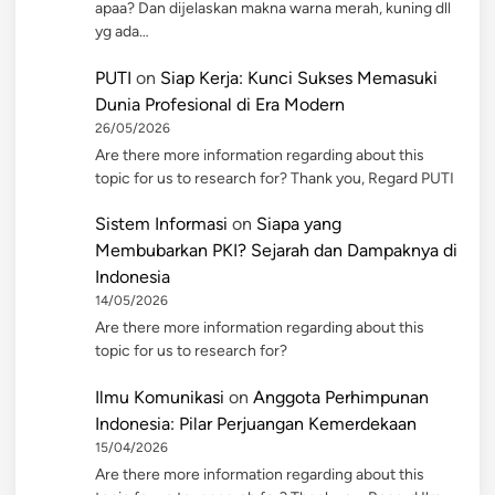
apaa? Dan dijelaskan makna warna merah, kuning dll
yg ada…
PUTI
on
Siap Kerja: Kunci Sukses Memasuki
Dunia Profesional di Era Modern
26/05/2026
Are there more information regarding about this
topic for us to research for? Thank you, Regard PUTI
Sistem Informasi
on
Siapa yang
Membubarkan PKI? Sejarah dan Dampaknya di
Indonesia
14/05/2026
Are there more information regarding about this
topic for us to research for?
Ilmu Komunikasi
on
Anggota Perhimpunan
Indonesia: Pilar Perjuangan Kemerdekaan
15/04/2026
Are there more information regarding about this