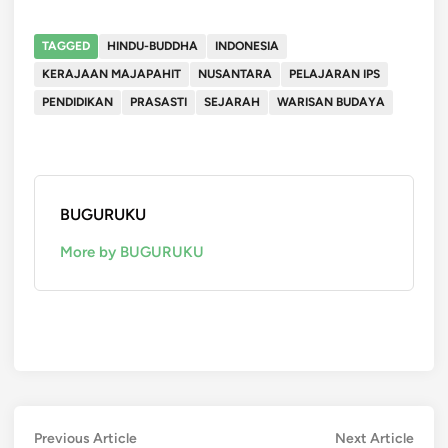
TAGGED
HINDU-BUDDHA
INDONESIA
KERAJAAN MAJAPAHIT
NUSANTARA
PELAJARAN IPS
PENDIDIKAN
PRASASTI
SEJARAH
WARISAN BUDAYA
BUGURUKU
More by BUGURUKU
Post
Previous
Next
Previous Article
Next Article