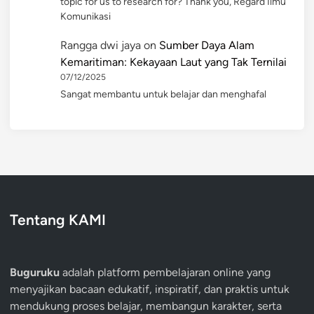
topic for us to research for? Thank you, Regard Ilmu
Komunikasi
Rangga dwi jaya
on
Sumber Daya Alam
Kemaritiman: Kekayaan Laut yang Tak Ternilai
07/12/2025
Sangat membantu untuk belajar dan menghafal
Tentang KAMI
Buguruku
adalah platform pembelajaran online yang
menyajikan bacaan edukatif, inspiratif, dan praktis untuk
mendukung proses belajar, membangun karakter, serta