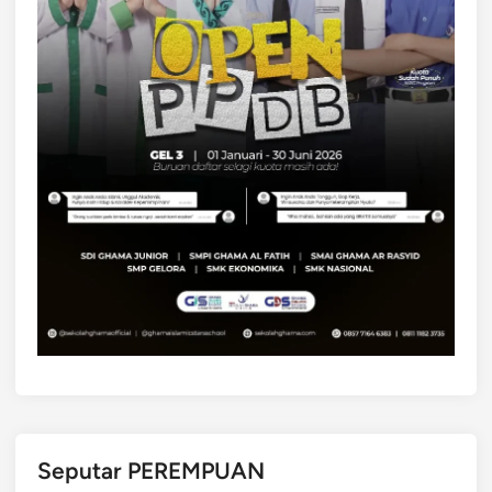
Seputar PEREMPUAN