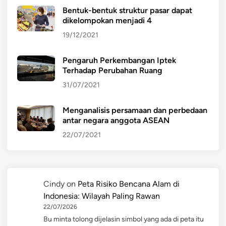
Bentuk-bentuk struktur pasar dapat
dikelompokan menjadi 4
19/12/2021
Pengaruh Perkembangan Iptek
Terhadap Perubahan Ruang
31/07/2021
Menganalisis persamaan dan perbedaan
antar negara anggota ASEAN
22/07/2021
Cindy
on
Peta Risiko Bencana Alam di
Indonesia: Wilayah Paling Rawan
22/07/2026
Bu minta tolong dijelasin simbol yang ada di peta itu