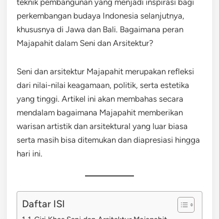
teknik pembangunan yang menjadi inspirasi bagi
perkembangan budaya Indonesia selanjutnya,
khususnya di Jawa dan Bali. Bagaimana peran
Majapahit dalam Seni dan Arsitektur?
Seni dan arsitektur Majapahit merupakan refleksi
dari nilai-nilai keagamaan, politik, serta estetika
yang tinggi. Artikel ini akan membahas secara
mendalam bagaimana Majapahit memberikan
warisan artistik dan arsitektural yang luar biasa
serta masih bisa ditemukan dan diapresiasi hingga
hari ini.
Daftar ISI