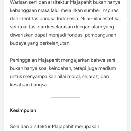
Warisan seni dan arsitektur Majapahit bukan hanya
kebanggaan masa lalu, melainkan sumber inspirasi
dan identitas bangsa Indonesia. Nilai-nilai estetika,
spiritualitas, dan keselarasan dengan alam yang
diwariskan dapat menjadi fondasi pembangunan
budaya yang berkelanjutan.
Peninggalan Majapahit mengajarkan bahwa seni
bukan hanya soal keindahan, tetapi juga medium
untuk menyampaikan nilai moral, sejarah, dan
kesatuan bangsa.
Kesimpulan
Seni dan arsitektur Majapahit merupakan