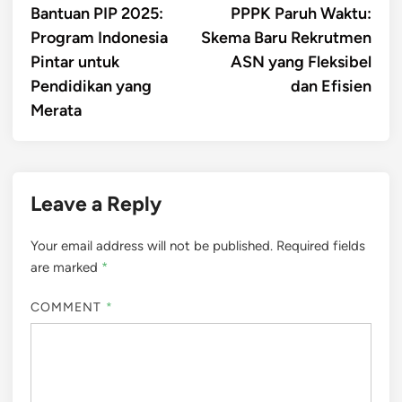
article:
artic
Bantuan PIP 2025:
PPPK Paruh Waktu:
navigation
Program Indonesia
Skema Baru Rekrutmen
Pintar untuk
ASN yang Fleksibel
Pendidikan yang
dan Efisien
Merata
Leave a Reply
Your email address will not be published.
Required fields
are marked
*
COMMENT
*