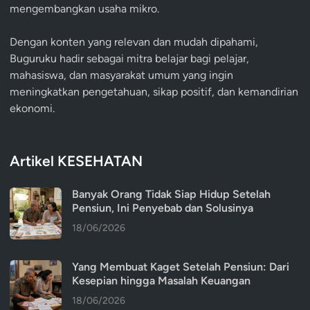
mengembangkan usaha mikro.
Dengan konten yang relevan dan mudah dipahami,
Buguruku hadir sebagai mitra belajar bagi pelajar,
mahasiswa, dan masyarakat umum yang ingin
meningkatkan pengetahuan, sikap positif, dan kemandirian
ekonomi.
Artikel KESEHATAN
Banyak Orang Tidak Siap Hidup Setelah
Pensiun, Ini Penyebab dan Solusinya
18/06/2026
Yang Membuat Kaget Setelah Pensiun: Dari
Kesepian hingga Masalah Keuangan
18/06/2026