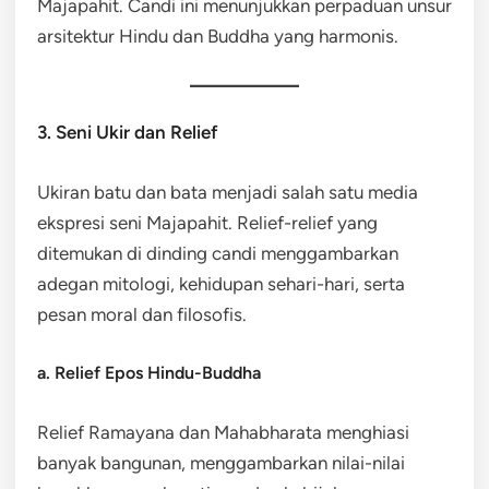
Majapahit. Candi ini menunjukkan perpaduan unsur
arsitektur Hindu dan Buddha yang harmonis.
3. Seni Ukir dan Relief
Ukiran batu dan bata menjadi salah satu media
ekspresi seni Majapahit. Relief-relief yang
ditemukan di dinding candi menggambarkan
adegan mitologi, kehidupan sehari-hari, serta
pesan moral dan filosofis.
a. Relief Epos Hindu-Buddha
Relief Ramayana dan Mahabharata menghiasi
banyak bangunan, menggambarkan nilai-nilai