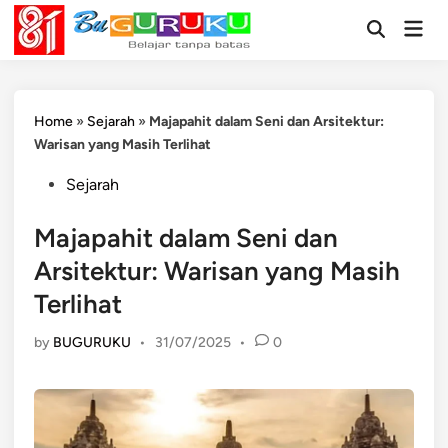
Skip
Mai
to
Open
Men
Search
content
Home
»
Sejarah
»
Majapahit dalam Seni dan Arsitektur:
Warisan yang Masih Terlihat
Posted
Sejarah
in
Majapahit dalam Seni dan
Arsitektur: Warisan yang Masih
Terlihat
by
BUGURUKU
•
31/07/2025
•
0