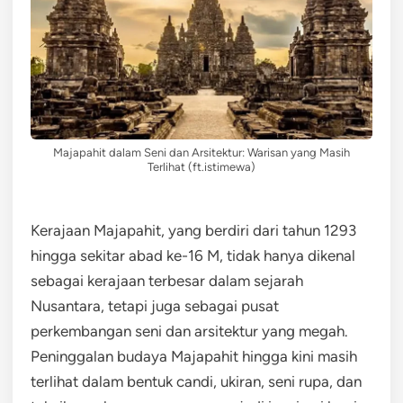
Majapahit dalam Seni dan Arsitektur: Warisan yang Masih
Terlihat (ft.istimewa)
Kerajaan Majapahit, yang berdiri dari tahun 1293
hingga sekitar abad ke-16 M, tidak hanya dikenal
sebagai kerajaan terbesar dalam sejarah
Nusantara, tetapi juga sebagai pusat
perkembangan seni dan arsitektur yang megah.
Peninggalan budaya Majapahit hingga kini masih
terlihat dalam bentuk candi, ukiran, seni rupa, dan