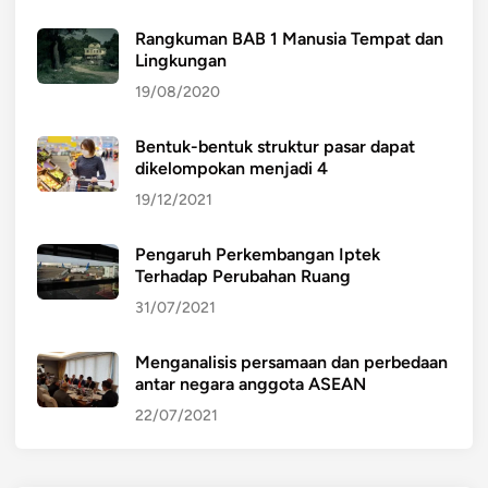
Rangkuman BAB 1 Manusia Tempat dan
Lingkungan
19/08/2020
Bentuk-bentuk struktur pasar dapat
dikelompokan menjadi 4
19/12/2021
Pengaruh Perkembangan Iptek
Terhadap Perubahan Ruang
31/07/2021
Menganalisis persamaan dan perbedaan
antar negara anggota ASEAN
22/07/2021