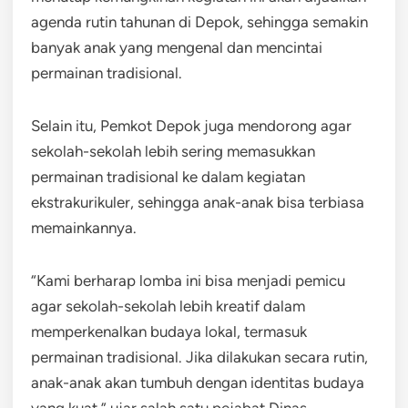
agenda rutin tahunan di Depok, sehingga semakin
banyak anak yang mengenal dan mencintai
permainan tradisional.
Selain itu, Pemkot Depok juga mendorong agar
sekolah-sekolah lebih sering memasukkan
permainan tradisional ke dalam kegiatan
ekstrakurikuler, sehingga anak-anak bisa terbiasa
memainkannya.
“Kami berharap lomba ini bisa menjadi pemicu
agar sekolah-sekolah lebih kreatif dalam
memperkenalkan budaya lokal, termasuk
permainan tradisional. Jika dilakukan secara rutin,
anak-anak akan tumbuh dengan identitas budaya
yang kuat,” ujar salah satu pejabat Dinas