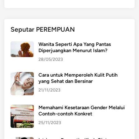
Seputar PEREMPUAN
Wanita Seperti Apa Yang Pantas
Diperjuangkan Menurut Islam?
28/05/2023
Cara untuk Memperoleh Kulit Putih
yang Sehat dan Bersinar
21/11/2023
Memahami Kesetaraan Gender Melalui
Contoh-contoh Konkret
25/11/2023