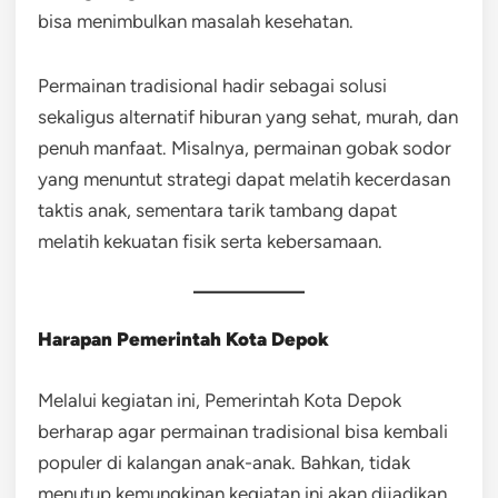
bisa menimbulkan masalah kesehatan.
Permainan tradisional hadir sebagai solusi
sekaligus alternatif hiburan yang sehat, murah, dan
penuh manfaat. Misalnya, permainan gobak sodor
yang menuntut strategi dapat melatih kecerdasan
taktis anak, sementara tarik tambang dapat
melatih kekuatan fisik serta kebersamaan.
Harapan Pemerintah Kota Depok
Melalui kegiatan ini, Pemerintah Kota Depok
berharap agar permainan tradisional bisa kembali
populer di kalangan anak-anak. Bahkan, tidak
menutup kemungkinan kegiatan ini akan dijadikan