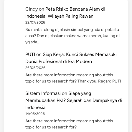
Cindy
on
Peta Risiko Bencana Alam di
Indonesia: Wilayah Paling Rawan
22/07/2026
Bu minta tolong dijelasin simbol yang ada di peta itu
apaa? Dan dijelaskan makna warna merah, kuning dll
yg ada…
PUTI
on
Siap Kerja: Kunci Sukses Memasuki
Dunia Profesional di Era Modern
26/05/2026
Are there more information regarding about this
topic for us to research for? Thank you, Regard PUTI
Sistem Informasi
on
Siapa yang
Membubarkan PKI? Sejarah dan Dampaknya di
Indonesia
14/05/2026
Are there more information regarding about this
topic for us to research for?