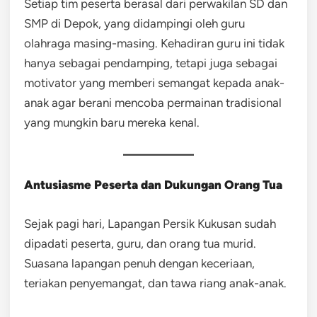
Setiap tim peserta berasal dari perwakilan SD dan
SMP di Depok, yang didampingi oleh guru
olahraga masing-masing. Kehadiran guru ini tidak
hanya sebagai pendamping, tetapi juga sebagai
motivator yang memberi semangat kepada anak-
anak agar berani mencoba permainan tradisional
yang mungkin baru mereka kenal.
Antusiasme Peserta dan Dukungan Orang Tua
Sejak pagi hari, Lapangan Persik Kukusan sudah
dipadati peserta, guru, dan orang tua murid.
Suasana lapangan penuh dengan keceriaan,
teriakan penyemangat, dan tawa riang anak-anak.