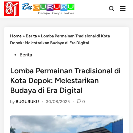
Skip
Mai
to
Open
Men
Search
content
Home
»
Berita
»
Lomba Permainan Tradisional di Kota
Depok: Melestarikan Budaya di Era Digital
Posted
Berita
in
Lomba Permainan Tradisional di
Kota Depok: Melestarikan
Budaya di Era Digital
by
BUGURUKU
•
30/08/2025
•
0