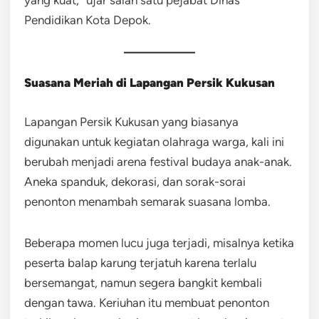
Pendidikan Kota Depok.
Suasana Meriah di Lapangan Persik Kukusan
Lapangan Persik Kukusan yang biasanya
digunakan untuk kegiatan olahraga warga, kali ini
berubah menjadi arena festival budaya anak-anak.
Aneka spanduk, dekorasi, dan sorak-sorai
penonton menambah semarak suasana lomba.
Beberapa momen lucu juga terjadi, misalnya ketika
peserta balap karung terjatuh karena terlalu
bersemangat, namun segera bangkit kembali
dengan tawa. Keriuhan itu membuat penonton