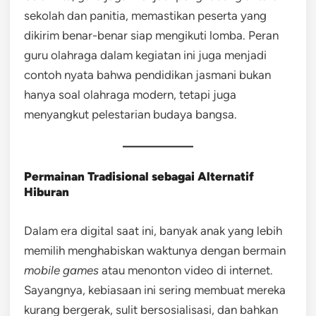
sekolah dan panitia, memastikan peserta yang
dikirim benar-benar siap mengikuti lomba. Peran
guru olahraga dalam kegiatan ini juga menjadi
contoh nyata bahwa pendidikan jasmani bukan
hanya soal olahraga modern, tetapi juga
menyangkut pelestarian budaya bangsa.
Permainan Tradisional sebagai Alternatif
Hiburan
Dalam era digital saat ini, banyak anak yang lebih
memilih menghabiskan waktunya dengan bermain
mobile games
atau menonton video di internet.
Sayangnya, kebiasaan ini sering membuat mereka
kurang bergerak, sulit bersosialisasi, dan bahkan