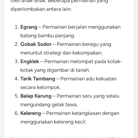
oleh anak-anak. Beberapa permainan yang
diperlombakan antara lain:
Egrang
– Permainan berjalan menggunakan
batang bambu panjang.
Gobak Sodor
– Permainan beregu yang
menuntut strategi dan kekompakan.
Engklek
– Permainan melompat pada kotak-
kotak yang digambar di tanah.
Tarik Tambang
– Permainan adu kekuatan
secara kelompok.
Balap Karung
– Permainan seru yang selalu
mengundang gelak tawa.
Kelereng
– Permainan ketangkasan dengan
menggunakan kelereng kecil.