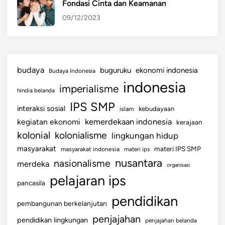
Fondasi Cinta dan Keamanan
09/12/2023
budaya
buguruku
ekonomi indonesia
Budaya Indonesia
indonesia
imperialisme
hindia belanda
IPS SMP
interaksi sosial
islam
kebudayaan
kemerdekaan indonesia
kegiatan ekonomi
kerajaan
kolonial
kolonialisme
lingkungan hidup
masyarakat
materi IPS SMP
masyarakat indonesia
materi ips
nusantara
nasionalisme
merdeka
organisasi
pelajaran ips
pancasila
pendidikan
pembangunan berkelanjutan
penjajahan
pendidikan lingkungan
penjajahan belanda