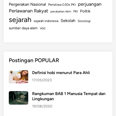
perjuangan
Pergerakan Nasional
Peristiwa G30s PKI
Perlawanan Rakyat
Politik
perubahan iklim
PKI
sejarah
Sekolah
sejarah indonesia
Sosiologi
sumber daya alam
voc
Postingan POPULAR
Definisi hobi menurut Para Ahli
17/05/2023
Rangkuman BAB 1 Manusia Tempat dan
Lingkungan
19/08/2020