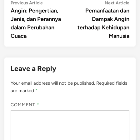
Post
Previous
Next
Previous Article
Next Article
article:
artic
Angin: Pengertian,
Pemanfaatan dan
navigation
Jenis, dan Perannya
Dampak Angin
dalam Perubahan
terhadap Kehidupan
Cuaca
Manusia
Leave a Reply
Your email address will not be published.
Required fields
are marked
*
COMMENT
*