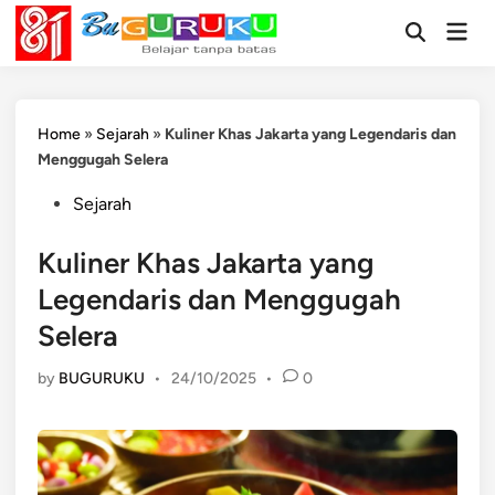
Skip
Mai
to
Open
Men
Search
content
Home
»
Sejarah
»
Kuliner Khas Jakarta yang Legendaris dan
Menggugah Selera
Posted
Sejarah
in
Kuliner Khas Jakarta yang
Legendaris dan Menggugah
Selera
by
BUGURUKU
•
24/10/2025
•
0