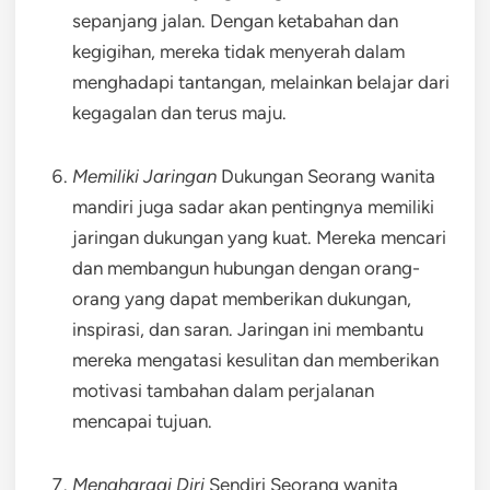
sepanjang jalan. Dengan ketabahan dan
kegigihan, mereka tidak menyerah dalam
menghadapi tantangan, melainkan belajar dari
kegagalan dan terus maju.
Memiliki Jaringan
Dukungan Seorang wanita
mandiri juga sadar akan pentingnya memiliki
jaringan dukungan yang kuat. Mereka mencari
dan membangun hubungan dengan orang-
orang yang dapat memberikan dukungan,
inspirasi, dan saran. Jaringan ini membantu
mereka mengatasi kesulitan dan memberikan
motivasi tambahan dalam perjalanan
mencapai tujuan.
Menghargai Diri
Sendiri Seorang wanita