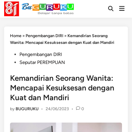
Skip
Mai
to
Open
Men
Search
content
Home
»
Pengembangan DIRI
»
Kemandirian Seorang
Wanita: Mencapai Kesuksesan dengan Kuat dan Mandiri
Posted
Pengembangan DIRI
in
Seputar PEREMPUAN
Kemandirian Seorang Wanita:
Mencapai Kesuksesan dengan
Kuat dan Mandiri
by
BUGURUKU
•
24/06/2023
•
0