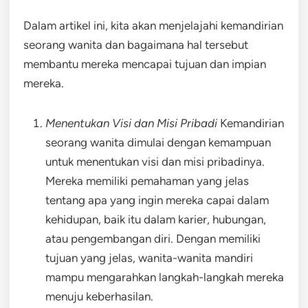
Dalam artikel ini, kita akan menjelajahi kemandirian
seorang wanita dan bagaimana hal tersebut
membantu mereka mencapai tujuan dan impian
mereka.
Menentukan Visi dan Misi Pribadi
Kemandirian
seorang wanita dimulai dengan kemampuan
untuk menentukan visi dan misi pribadinya.
Mereka memiliki pemahaman yang jelas
tentang apa yang ingin mereka capai dalam
kehidupan, baik itu dalam karier, hubungan,
atau pengembangan diri. Dengan memiliki
tujuan yang jelas, wanita-wanita mandiri
mampu mengarahkan langkah-langkah mereka
menuju keberhasilan.