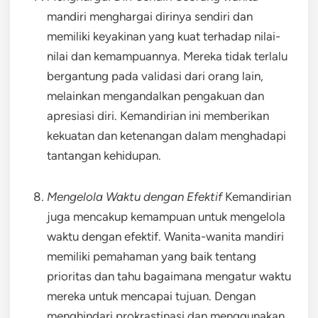
mandiri menghargai dirinya sendiri dan
memiliki keyakinan yang kuat terhadap nilai-
nilai dan kemampuannya. Mereka tidak terlalu
bergantung pada validasi dari orang lain,
melainkan mengandalkan pengakuan dan
apresiasi diri. Kemandirian ini memberikan
kekuatan dan ketenangan dalam menghadapi
tantangan kehidupan.
Mengelola Waktu dengan Efektif
Kemandirian
juga mencakup kemampuan untuk mengelola
waktu dengan efektif. Wanita-wanita mandiri
memiliki pemahaman yang baik tentang
prioritas dan tahu bagaimana mengatur waktu
mereka untuk mencapai tujuan. Dengan
menghindari prokrastinasi dan menggunakan