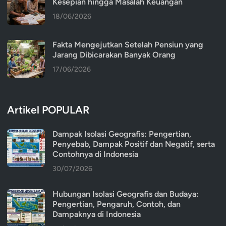
Kesepian hingga Masalah Keuangan
18/06/2026
Fakta Mengejutkan Setelah Pensiun yang
Jarang Dibicarakan Banyak Orang
17/06/2026
Artikel POPULAR
Dampak Isolasi Geografis: Pengertian,
Penyebab, Dampak Positif dan Negatif, serta
Contohnya di Indonesia
30/07/2026
Hubungan Isolasi Geografis dan Budaya:
Pengertian, Pengaruh, Contoh, dan
Dampaknya di Indonesia