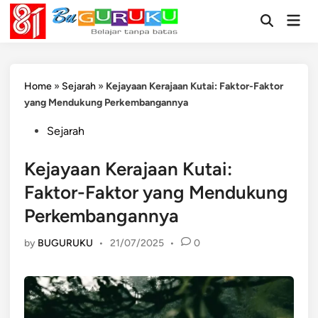
Skip
Mai
to
Open
Men
Search
content
Home
»
Sejarah
»
Kejayaan Kerajaan Kutai: Faktor-Faktor
yang Mendukung Perkembangannya
Posted
Sejarah
in
Kejayaan Kerajaan Kutai:
Faktor-Faktor yang Mendukung
Perkembangannya
by
BUGURUKU
•
21/07/2025
•
0