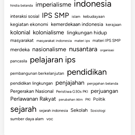
indonesia
imperialisme
hindia belanda
IPS SMP
interaksi sosial
islam
kebudayaan
kemerdekaan indonesia
kegiatan ekonomi
kerajaan
kolonial
kolonialisme
lingkungan hidup
masyarakat
materi IPS SMP
masyarakat indonesia
materi ips
nusantara
nasionalisme
merdeka
organisasi
pelajaran ips
pancasila
pendidikan
pembangunan berkelanjutan
penjajahan
pendidikan lingkungan
penjajahan belanda
perjuangan
Pergerakan Nasional
Peristiwa G30s PKI
Perlawanan Rakyat
Politik
perubahan iklim
PKI
sejarah
Sekolah
sejarah indonesia
Sosiologi
sumber daya alam
voc