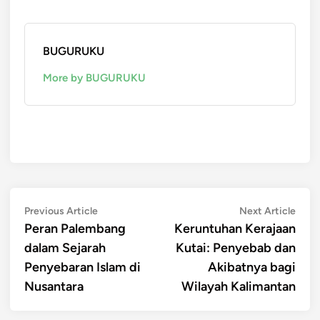
BUGURUKU
More by BUGURUKU
Post
Previous
Next
Previous Article
Next Article
article:
artic
Peran Palembang
Keruntuhan Kerajaan
navigation
dalam Sejarah
Kutai: Penyebab dan
Penyebaran Islam di
Akibatnya bagi
Nusantara
Wilayah Kalimantan