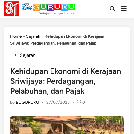
Skip
Mai
to
Open
Men
Search
content
Home
»
Sejarah
»
Kehidupan Ekonomi di Kerajaan
Sriwijaya: Perdagangan, Pelabuhan, dan Pajak
Posted
Sejarah
in
Kehidupan Ekonomi di Kerajaan
Sriwijaya: Perdagangan,
Pelabuhan, dan Pajak
by
BUGURUKU
•
27/07/2025
•
0