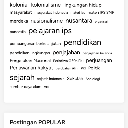
kolonial
kolonialisme
lingkungan hidup
masyarakat
materi IPS SMP
masyarakat indonesia
materi ips
nusantara
nasionalisme
merdeka
organisasi
pelajaran ips
pancasila
pendidikan
pembangunan berkelanjutan
penjajahan
pendidikan lingkungan
penjajahan belanda
perjuangan
Pergerakan Nasional
Peristiwa G30s PKI
Perlawanan Rakyat
Politik
perubahan iklim
PKI
sejarah
Sekolah
sejarah indonesia
Sosiologi
sumber daya alam
voc
Postingan POPULAR