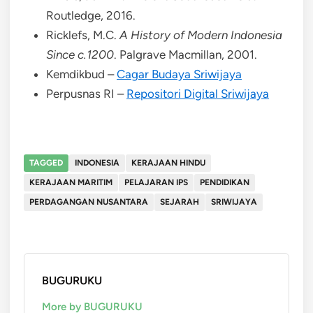
Routledge, 2016.
Ricklefs, M.C.
A History of Modern Indonesia
Since c.1200
. Palgrave Macmillan, 2001.
Kemdikbud –
Cagar Budaya Sriwijaya
Perpusnas RI –
Repositori Digital Sriwijaya
TAGGED
INDONESIA
KERAJAAN HINDU
KERAJAAN MARITIM
PELAJARAN IPS
PENDIDIKAN
PERDAGANGAN NUSANTARA
SEJARAH
SRIWIJAYA
BUGURUKU
More by BUGURUKU