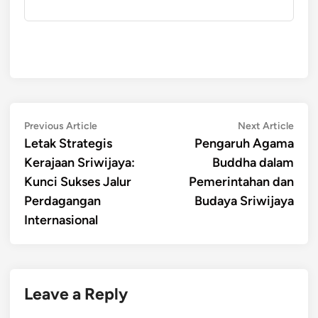
Post
Previous
Next
Previous Article
Next Article
article:
artic
Letak Strategis
Pengaruh Agama
navigation
Kerajaan Sriwijaya:
Buddha dalam
Kunci Sukses Jalur
Pemerintahan dan
Perdagangan
Budaya Sriwijaya
Internasional
Leave a Reply