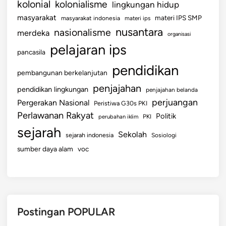
kolonial
kolonialisme
lingkungan hidup
masyarakat
materi IPS SMP
masyarakat indonesia
materi ips
nusantara
nasionalisme
merdeka
organisasi
pelajaran ips
pancasila
pendidikan
pembangunan berkelanjutan
penjajahan
pendidikan lingkungan
penjajahan belanda
perjuangan
Pergerakan Nasional
Peristiwa G30s PKI
Perlawanan Rakyat
Politik
perubahan iklim
PKI
sejarah
Sekolah
sejarah indonesia
Sosiologi
sumber daya alam
voc
Postingan POPULAR