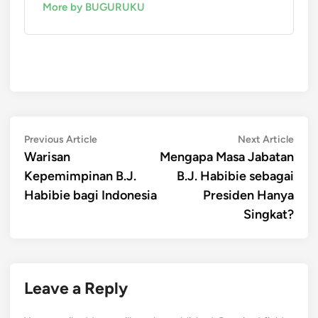
More by BUGURUKU
Post
Previous
Next
Previous Article
Next Article
article:
artic
Warisan
Mengapa Masa Jabatan
navigation
Kepemimpinan B.J.
B.J. Habibie sebagai
Habibie bagi Indonesia
Presiden Hanya
Singkat?
Leave a Reply