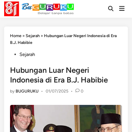
Skip
Mai
to
Open
Men
Search
content
Home
»
Sejarah
»
Hubungan Luar Negeri Indonesia di Era
B.J. Habibie
Posted
Sejarah
in
Hubungan Luar Negeri
Indonesia di Era B.J. Habibie
by
BUGURUKU
•
01/07/2025
•
0