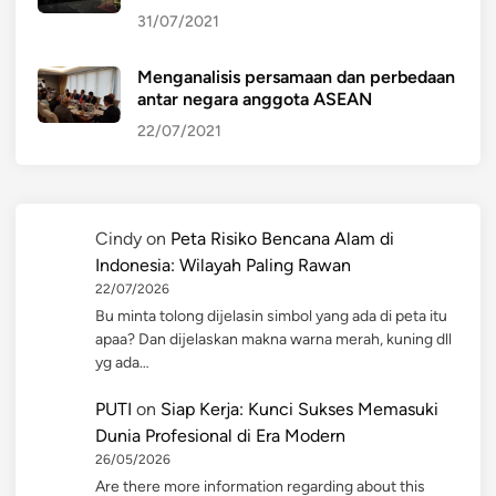
31/07/2021
Menganalisis persamaan dan perbedaan
antar negara anggota ASEAN
22/07/2021
Cindy
on
Peta Risiko Bencana Alam di
Indonesia: Wilayah Paling Rawan
22/07/2026
Bu minta tolong dijelasin simbol yang ada di peta itu
apaa? Dan dijelaskan makna warna merah, kuning dll
yg ada…
PUTI
on
Siap Kerja: Kunci Sukses Memasuki
Dunia Profesional di Era Modern
26/05/2026
Are there more information regarding about this