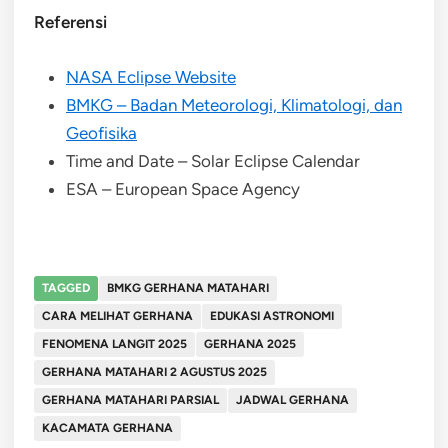
Referensi
NASA Eclipse Website
BMKG – Badan Meteorologi, Klimatologi, dan
Geofisika
Time and Date – Solar Eclipse Calendar
ESA – European Space Agency
TAGGED
BMKG GERHANA MATAHARI
CARA MELIHAT GERHANA
EDUKASI ASTRONOMI
FENOMENA LANGIT 2025
GERHANA 2025
GERHANA MATAHARI 2 AGUSTUS 2025
GERHANA MATAHARI PARSIAL
JADWAL GERHANA
KACAMATA GERHANA