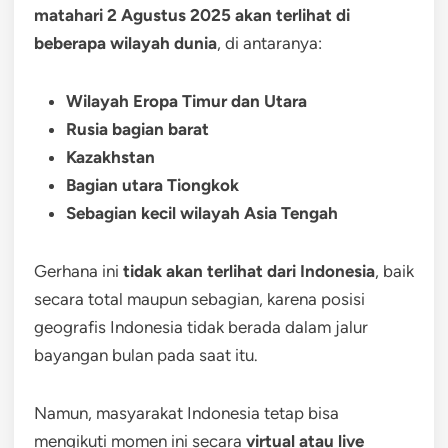
matahari 2 Agustus 2025 akan terlihat di
beberapa wilayah dunia
, di antaranya:
Wilayah Eropa Timur dan Utara
Rusia bagian barat
Kazakhstan
Bagian utara Tiongkok
Sebagian kecil wilayah Asia Tengah
Gerhana ini
tidak akan terlihat dari Indonesia
, baik
secara total maupun sebagian, karena posisi
geografis Indonesia tidak berada dalam jalur
bayangan bulan pada saat itu.
Namun, masyarakat Indonesia tetap bisa
mengikuti momen ini secara
virtual atau live