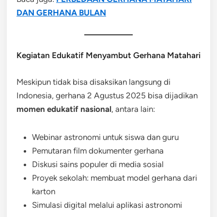
DAN GERHANA BULAN
Kegiatan Edukatif Menyambut Gerhana Matahari
Meskipun tidak bisa disaksikan langsung di
Indonesia, gerhana 2 Agustus 2025 bisa dijadikan
momen edukatif nasional
, antara lain:
Webinar astronomi untuk siswa dan guru
Pemutaran film dokumenter gerhana
Diskusi sains populer di media sosial
Proyek sekolah: membuat model gerhana dari
karton
Simulasi digital melalui aplikasi astronomi