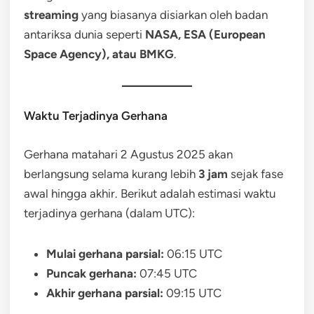
streaming
yang biasanya disiarkan oleh badan
antariksa dunia seperti
NASA, ESA (European
Space Agency), atau BMKG
.
Waktu Terjadinya Gerhana
Gerhana matahari 2 Agustus 2025 akan
berlangsung selama kurang lebih
3 jam
sejak fase
awal hingga akhir. Berikut adalah estimasi waktu
terjadinya gerhana (dalam UTC):
Mulai gerhana parsial:
06:15 UTC
Puncak gerhana:
07:45 UTC
Akhir gerhana parsial:
09:15 UTC