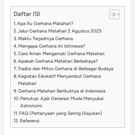
Daftar ISI
Apa Itu Gerhana Matahari?
Jalur Gerhana Matahari 2 Agustus 2025
Waktu Terjadinya Gerhana
Mengapa Gerhana Ini Istimewa?
Cara Aman Mengamati Gerhana Matahari
Apakah Gerhana Matahari Berbahaya?
Tradisi dan Mitos Gerhana di Berbagai Budaya
Kegiatan Edukatif Menyambut Gerhana
Matahari
Gerhana Matahari Berikutnya di Indonesia
Penutup: Ajak Generasi Muda Menyukai
Astronomi
FAQ (Pertanyaan yang Sering Diajukan)
Referensi