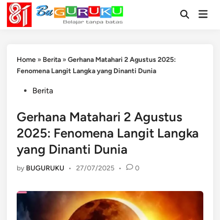
Skip
Mai
to
Open
Men
Search
content
Home
»
Berita
»
Gerhana Matahari 2 Agustus 2025:
Fenomena Langit Langka yang Dinanti Dunia
Posted
Berita
in
Gerhana Matahari 2 Agustus
2025: Fenomena Langit Langka
yang Dinanti Dunia
by
BUGURUKU
•
27/07/2025
•
0