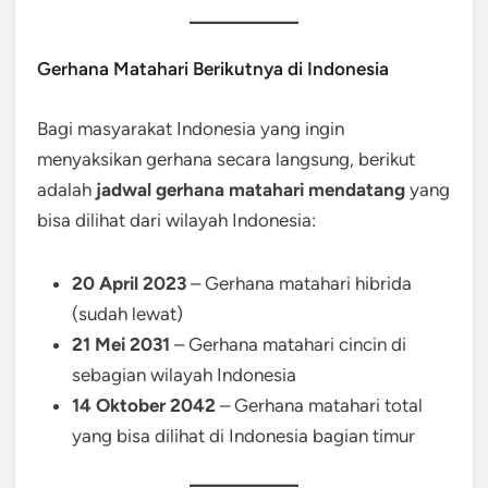
Gerhana Matahari Berikutnya di Indonesia
Bagi masyarakat Indonesia yang ingin
menyaksikan gerhana secara langsung, berikut
adalah
jadwal gerhana matahari mendatang
yang
bisa dilihat dari wilayah Indonesia:
20 April 2023
– Gerhana matahari hibrida
(sudah lewat)
21 Mei 2031
– Gerhana matahari cincin di
sebagian wilayah Indonesia
14 Oktober 2042
– Gerhana matahari total
yang bisa dilihat di Indonesia bagian timur