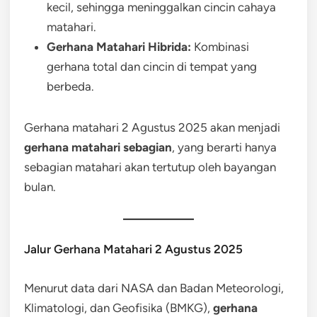
kecil, sehingga meninggalkan cincin cahaya
matahari.
Gerhana Matahari Hibrida:
Kombinasi
gerhana total dan cincin di tempat yang
berbeda.
Gerhana matahari 2 Agustus 2025 akan menjadi
gerhana matahari sebagian
, yang berarti hanya
sebagian matahari akan tertutup oleh bayangan
bulan.
Jalur Gerhana Matahari 2 Agustus 2025
Menurut data dari NASA dan Badan Meteorologi,
Klimatologi, dan Geofisika (BMKG),
gerhana