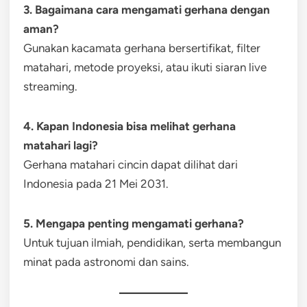
3. Bagaimana cara mengamati gerhana dengan
aman?
Gunakan kacamata gerhana bersertifikat, filter
matahari, metode proyeksi, atau ikuti siaran live
streaming.
4. Kapan Indonesia bisa melihat gerhana
matahari lagi?
Gerhana matahari cincin dapat dilihat dari
Indonesia pada 21 Mei 2031.
5. Mengapa penting mengamati gerhana?
Untuk tujuan ilmiah, pendidikan, serta membangun
minat pada astronomi dan sains.