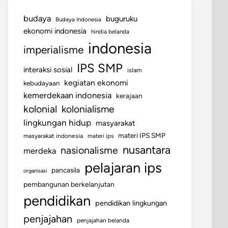
budaya
buguruku
Budaya Indonesia
ekonomi indonesia
hindia belanda
indonesia
imperialisme
IPS SMP
interaksi sosial
islam
kegiatan ekonomi
kebudayaan
kemerdekaan indonesia
kerajaan
kolonial
kolonialisme
lingkungan hidup
masyarakat
materi IPS SMP
masyarakat indonesia
materi ips
nusantara
nasionalisme
merdeka
pelajaran ips
pancasila
organisasi
pembangunan berkelanjutan
pendidikan
pendidikan lingkungan
penjajahan
penjajahan belanda