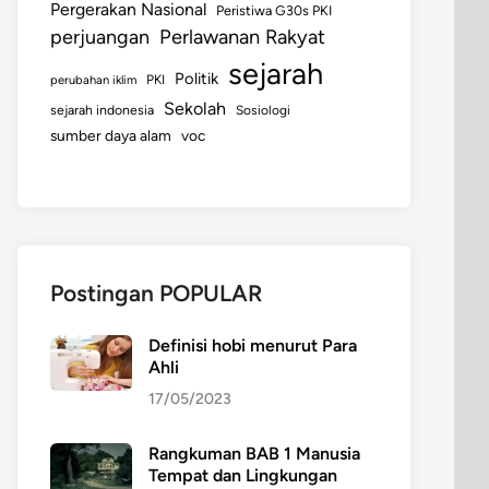
Pergerakan Nasional
Peristiwa G30s PKI
perjuangan
Perlawanan Rakyat
sejarah
Politik
perubahan iklim
PKI
Sekolah
sejarah indonesia
Sosiologi
sumber daya alam
voc
Postingan POPULAR
Definisi hobi menurut Para
Ahli
17/05/2023
Rangkuman BAB 1 Manusia
Tempat dan Lingkungan