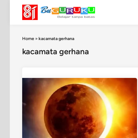
Skip
to
content
Home
»
kacamata gerhana
kacamata gerhana