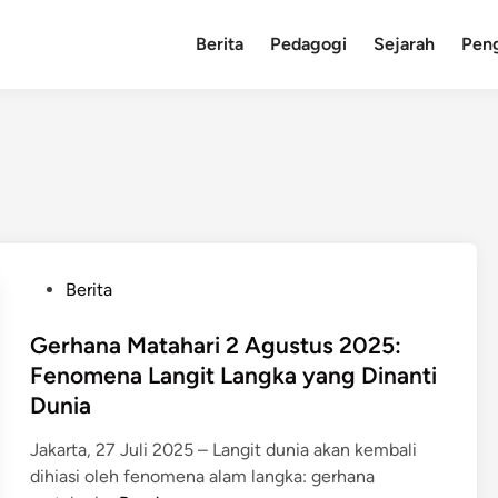
Berita
Pedagogi
Sejarah
Pen
P
Berita
o
s
Gerhana Matahari 2 Agustus 2025:
t
Fenomena Langit Langka yang Dinanti
e
Dunia
d
i
Jakarta, 27 Juli 2025 – Langit dunia akan kembali
n
dihiasi oleh fenomena alam langka: gerhana