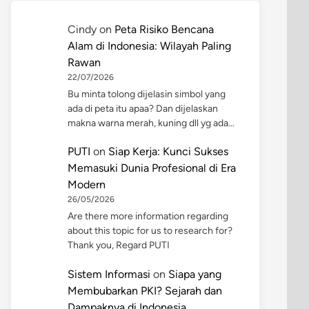
Cindy
on
Peta Risiko Bencana
Alam di Indonesia: Wilayah Paling
Rawan
22/07/2026
Bu minta tolong dijelasin simbol yang
ada di peta itu apaa? Dan dijelaskan
makna warna merah, kuning dll yg ada…
PUTI
on
Siap Kerja: Kunci Sukses
Memasuki Dunia Profesional di Era
Modern
26/05/2026
Are there more information regarding
about this topic for us to research for?
Thank you, Regard PUTI
Sistem Informasi
on
Siapa yang
Membubarkan PKI? Sejarah dan
Dampaknya di Indonesia