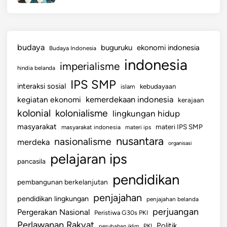
budaya
buguruku
ekonomi indonesia
Budaya Indonesia
indonesia
imperialisme
hindia belanda
IPS SMP
interaksi sosial
islam
kebudayaan
kemerdekaan indonesia
kegiatan ekonomi
kerajaan
kolonial
kolonialisme
lingkungan hidup
masyarakat
materi IPS SMP
masyarakat indonesia
materi ips
nusantara
nasionalisme
merdeka
organisasi
pelajaran ips
pancasila
pendidikan
pembangunan berkelanjutan
penjajahan
pendidikan lingkungan
penjajahan belanda
perjuangan
Pergerakan Nasional
Peristiwa G30s PKI
Perlawanan Rakyat
Politik
perubahan iklim
PKI