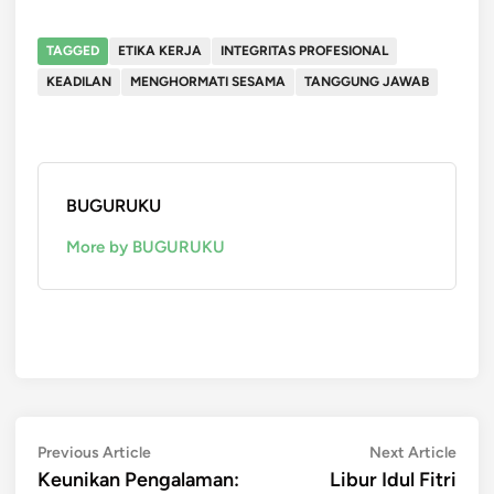
TAGGED
ETIKA KERJA
INTEGRITAS PROFESIONAL
KEADILAN
MENGHORMATI SESAMA
TANGGUNG JAWAB
BUGURUKU
More by BUGURUKU
Post
Previous
Next
Previous Article
Next Article
article:
artic
Keunikan Pengalaman:
Libur Idul Fitri
navigation