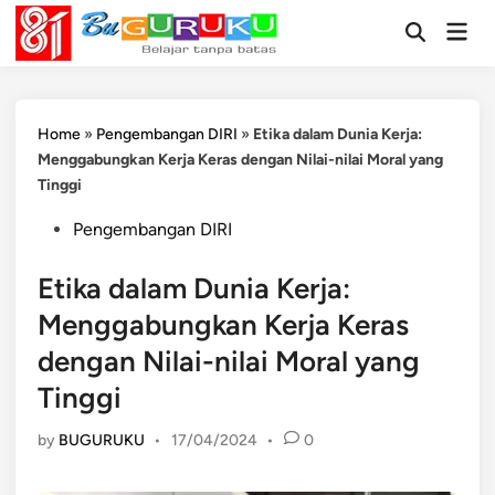
Skip
Mai
to
Open
Men
Search
content
Home
»
Pengembangan DIRI
»
Etika dalam Dunia Kerja:
Menggabungkan Kerja Keras dengan Nilai-nilai Moral yang
Tinggi
Posted
Pengembangan DIRI
in
Etika dalam Dunia Kerja:
Menggabungkan Kerja Keras
dengan Nilai-nilai Moral yang
Tinggi
by
BUGURUKU
•
17/04/2024
•
0