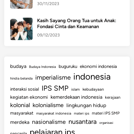
30/11/2023
Kasih Sayang Orang Tua untuk Anak:
Fondasi Cinta dan Keamanan
09/12/2023
budaya
buguruku
ekonomi indonesia
Budaya Indonesia
indonesia
imperialisme
hindia belanda
IPS SMP
interaksi sosial
islam
kebudayaan
kemerdekaan indonesia
kegiatan ekonomi
kerajaan
kolonial
kolonialisme
lingkungan hidup
masyarakat
materi IPS SMP
masyarakat indonesia
materi ips
nusantara
nasionalisme
merdeka
organisasi
pelajaran ips
pancasila