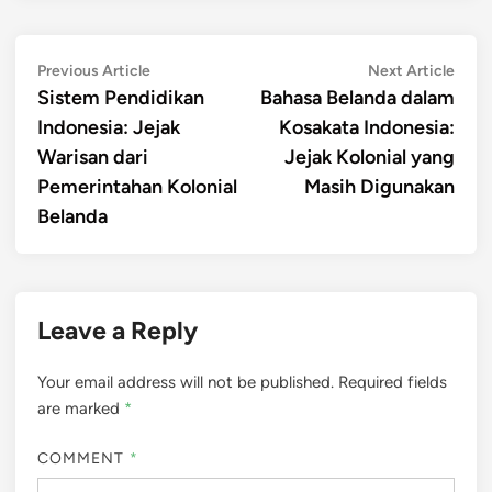
Post
Previous
Next
Previous Article
Next Article
article:
artic
Sistem Pendidikan
Bahasa Belanda dalam
navigation
Indonesia: Jejak
Kosakata Indonesia:
Warisan dari
Jejak Kolonial yang
Pemerintahan Kolonial
Masih Digunakan
Belanda
Leave a Reply
Your email address will not be published.
Required fields
are marked
*
COMMENT
*