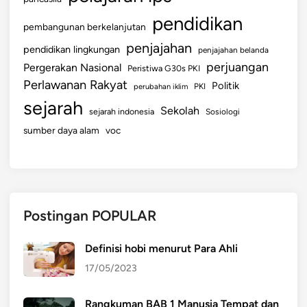
pendidikan
pembangunan berkelanjutan
penjajahan
pendidikan lingkungan
penjajahan belanda
perjuangan
Pergerakan Nasional
Peristiwa G30s PKI
Perlawanan Rakyat
Politik
perubahan iklim
PKI
sejarah
Sekolah
sejarah indonesia
Sosiologi
sumber daya alam
voc
Postingan POPULAR
Definisi hobi menurut Para Ahli
17/05/2023
Rangkuman BAB 1 Manusia Tempat dan