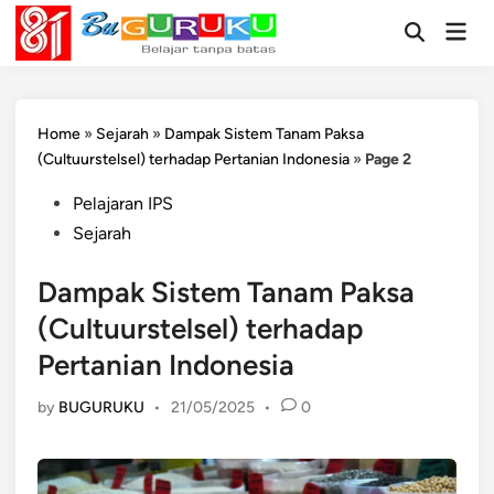
Skip
Mai
to
Open
Men
Search
content
Home
»
Sejarah
»
Dampak Sistem Tanam Paksa
(Cultuurstelsel) terhadap Pertanian Indonesia
»
Page 2
Posted
Pelajaran IPS
in
Sejarah
Dampak Sistem Tanam Paksa
(Cultuurstelsel) terhadap
Pertanian Indonesia
by
BUGURUKU
•
21/05/2025
•
0