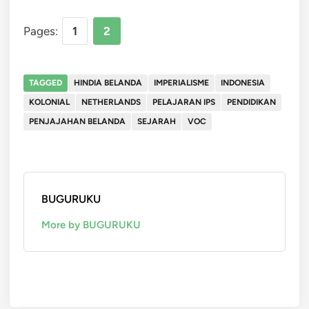
Pages:
1
2
TAGGED
HINDIA BELANDA
IMPERIALISME
INDONESIA
KOLONIAL
NETHERLANDS
PELAJARAN IPS
PENDIDIKAN
PENJAJAHAN BELANDA
SEJARAH
VOC
BUGURUKU
More by BUGURUKU