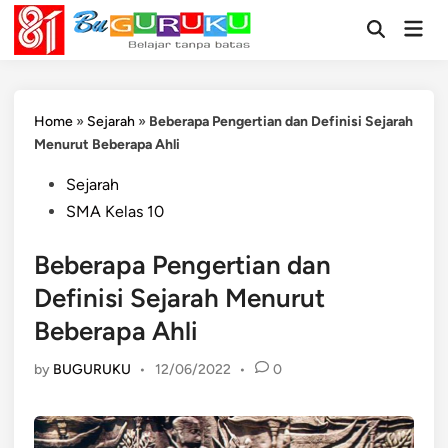
Skip
Mai
to
Open
Men
Search
content
Home
»
Sejarah
»
Beberapa Pengertian dan Definisi Sejarah
Menurut Beberapa Ahli
Posted
Sejarah
in
SMA Kelas 10
Beberapa Pengertian dan
Definisi Sejarah Menurut
Beberapa Ahli
by
BUGURUKU
•
12/06/2022
•
0