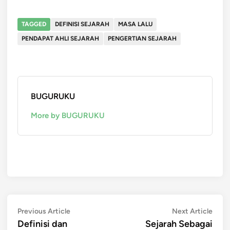
TAGGED
DEFINISI SEJARAH
MASA LALU
PENDAPAT AHLI SEJARAH
PENGERTIAN SEJARAH
BUGURUKU
More by BUGURUKU
Post
Previous
Next
Previous Article
Next Article
article:
artic
Definisi dan
Sejarah Sebagai
navigation