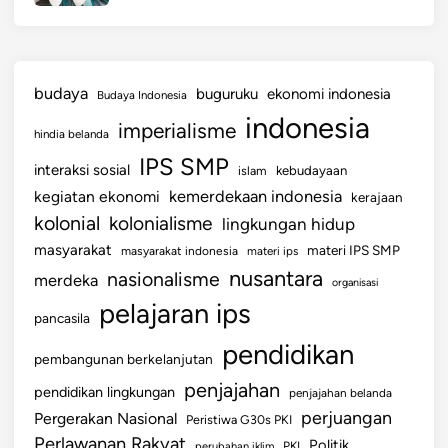
budaya
buguruku
ekonomi indonesia
Budaya Indonesia
indonesia
imperialisme
hindia belanda
IPS SMP
interaksi sosial
islam
kebudayaan
kemerdekaan indonesia
kegiatan ekonomi
kerajaan
kolonial
kolonialisme
lingkungan hidup
masyarakat
materi IPS SMP
masyarakat indonesia
materi ips
nusantara
nasionalisme
merdeka
organisasi
pelajaran ips
pancasila
pendidikan
pembangunan berkelanjutan
penjajahan
pendidikan lingkungan
penjajahan belanda
perjuangan
Pergerakan Nasional
Peristiwa G30s PKI
Perlawanan Rakyat
Politik
perubahan iklim
PKI