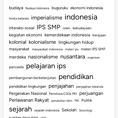
budaya
buguruku
ekonomi indonesia
Budaya Indonesia
indonesia
imperialisme
hindia belanda
IPS SMP
interaksi sosial
islam
kebudayaan
kemerdekaan indonesia
kegiatan ekonomi
kerajaan
kolonial
kolonialisme
lingkungan hidup
masyarakat
materi IPS SMP
masyarakat indonesia
materi ips
nusantara
nasionalisme
merdeka
organisasi
pelajaran ips
pancasila
pendidikan
pembangunan berkelanjutan
penjajahan
pendidikan lingkungan
penjajahan belanda
perjuangan
Pergerakan Nasional
Peristiwa G30s PKI
Perlawanan Rakyat
Politik
perubahan iklim
PKI
sejarah
Sekolah
sejarah indonesia
Sosiologi
sumber daya alam
voc