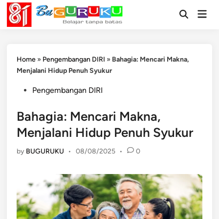
Skip
Mai
to
Open
Men
Search
content
Home
»
Pengembangan DIRI
»
Bahagia: Mencari Makna,
Menjalani Hidup Penuh Syukur
Posted
Pengembangan DIRI
in
Bahagia: Mencari Makna,
Menjalani Hidup Penuh Syukur
by
BUGURUKU
•
08/08/2025
•
0