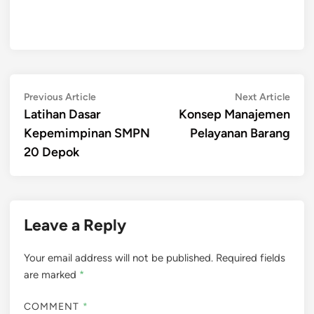
Post
Previous
Next
Previous Article
Next Article
article:
artic
Latihan Dasar
Konsep Manajemen
navigation
Kepemimpinan SMPN
Pelayanan Barang
20 Depok
Leave a Reply
Your email address will not be published.
Required fields
are marked
*
COMMENT
*