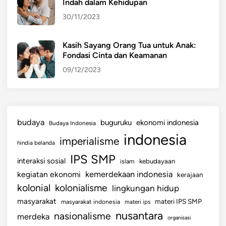
Indah dalam Kehidupan
30/11/2023
Kasih Sayang Orang Tua untuk Anak:
Fondasi Cinta dan Keamanan
09/12/2023
budaya
buguruku
ekonomi indonesia
Budaya Indonesia
indonesia
imperialisme
hindia belanda
IPS SMP
interaksi sosial
islam
kebudayaan
kemerdekaan indonesia
kegiatan ekonomi
kerajaan
kolonial
kolonialisme
lingkungan hidup
masyarakat
materi IPS SMP
masyarakat indonesia
materi ips
nusantara
nasionalisme
merdeka
organisasi