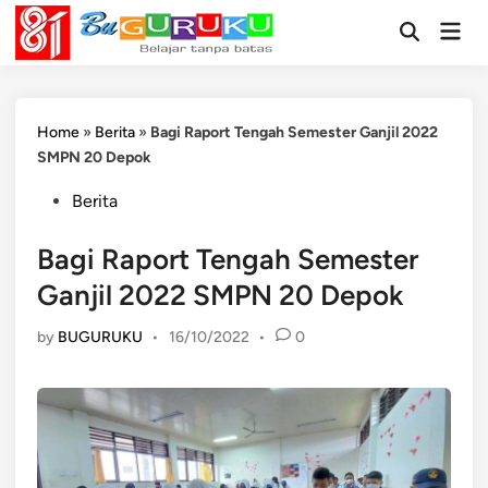
Skip
Mai
to
Open
Men
Search
content
Home
»
Berita
»
Bagi Raport Tengah Semester Ganjil 2022
SMPN 20 Depok
Posted
Berita
in
Bagi Raport Tengah Semester
Ganjil 2022 SMPN 20 Depok
by
BUGURUKU
•
16/10/2022
•
0