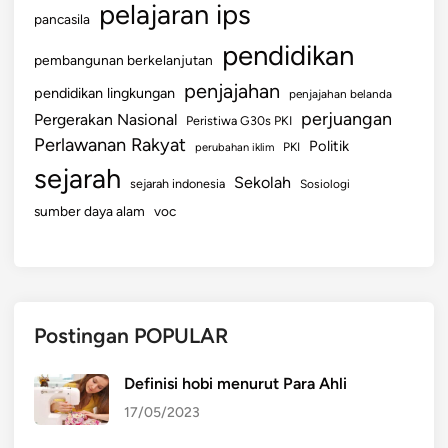
pelajaran ips
pancasila
pendidikan
pembangunan berkelanjutan
penjajahan
pendidikan lingkungan
penjajahan belanda
perjuangan
Pergerakan Nasional
Peristiwa G30s PKI
Perlawanan Rakyat
Politik
perubahan iklim
PKI
sejarah
Sekolah
sejarah indonesia
Sosiologi
sumber daya alam
voc
Postingan POPULAR
Definisi hobi menurut Para Ahli
17/05/2023