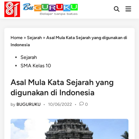
Skip
Mai
to
Open
Men
Search
content
Home
»
Sejarah
»
Asal Mula Kata Sejarah yang digunakan di
Indonesia
Posted
Sejarah
in
SMA Kelas 10
Asal Mula Kata Sejarah yang
digunakan di Indonesia
by
BUGURUKU
•
10/06/2022
•
0