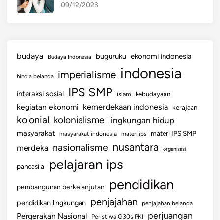
09/12/2023
budaya
buguruku
ekonomi indonesia
Budaya Indonesia
indonesia
imperialisme
hindia belanda
IPS SMP
interaksi sosial
islam
kebudayaan
kemerdekaan indonesia
kegiatan ekonomi
kerajaan
kolonial
kolonialisme
lingkungan hidup
masyarakat
materi IPS SMP
masyarakat indonesia
materi ips
nusantara
nasionalisme
merdeka
organisasi
pelajaran ips
pancasila
pendidikan
pembangunan berkelanjutan
penjajahan
pendidikan lingkungan
penjajahan belanda
perjuangan
Pergerakan Nasional
Peristiwa G30s PKI