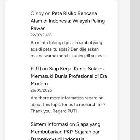
Cindy
on
Peta Risiko Bencana
Alam di Indonesia: Wilayah Paling
Rawan
22/07/2026
Bu minta tolong dijelasin simbol yang
ada di peta itu apaa? Dan dijelaskan
makna warna merah, kuning dll yg ada…
PUTI
on
Siap Kerja: Kunci Sukses
Memasuki Dunia Profesional di Era
Modern
26/05/2026
Are there more information regarding
about this topic for us to research for?
Thank you, Regard PUTI
Sistem Informasi
on
Siapa yang
Membubarkan PKI? Sejarah dan
Dampaknya di Indonesia