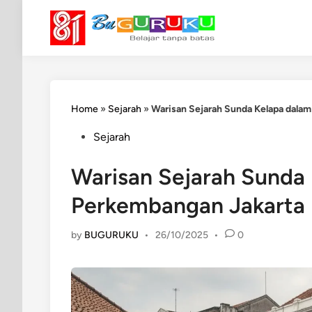
Skip
to
content
Home
»
Sejarah
»
Warisan Sejarah Sunda Kelapa dala
Posted
Sejarah
in
Warisan Sejarah Sunda
Perkembangan Jakarta
by
BUGURUKU
•
26/10/2025
•
0