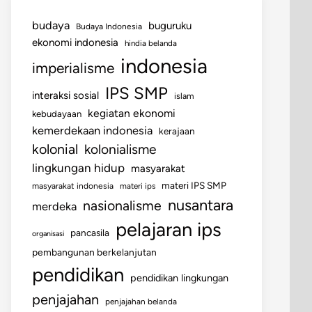
budaya
buguruku
Budaya Indonesia
ekonomi indonesia
hindia belanda
indonesia
imperialisme
IPS SMP
interaksi sosial
islam
kegiatan ekonomi
kebudayaan
kemerdekaan indonesia
kerajaan
kolonial
kolonialisme
lingkungan hidup
masyarakat
materi IPS SMP
masyarakat indonesia
materi ips
nusantara
nasionalisme
merdeka
pelajaran ips
pancasila
organisasi
pembangunan berkelanjutan
pendidikan
pendidikan lingkungan
penjajahan
penjajahan belanda