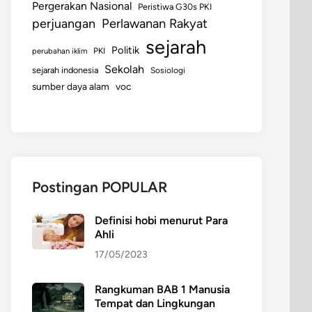
Pergerakan Nasional
Peristiwa G30s PKI
perjuangan
Perlawanan Rakyat
sejarah
Politik
perubahan iklim
PKI
Sekolah
sejarah indonesia
Sosiologi
sumber daya alam
voc
Postingan POPULAR
Definisi hobi menurut Para
Ahli
17/05/2023
Rangkuman BAB 1 Manusia
Tempat dan Lingkungan