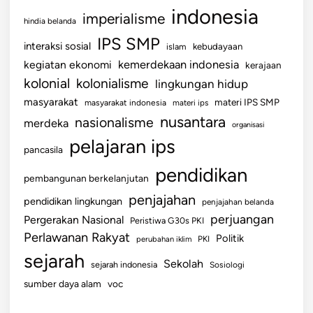
indonesia
imperialisme
hindia belanda
IPS SMP
interaksi sosial
islam
kebudayaan
kemerdekaan indonesia
kegiatan ekonomi
kerajaan
kolonial
kolonialisme
lingkungan hidup
masyarakat
materi IPS SMP
masyarakat indonesia
materi ips
nusantara
nasionalisme
merdeka
organisasi
pelajaran ips
pancasila
pendidikan
pembangunan berkelanjutan
penjajahan
pendidikan lingkungan
penjajahan belanda
perjuangan
Pergerakan Nasional
Peristiwa G30s PKI
Perlawanan Rakyat
Politik
perubahan iklim
PKI
sejarah
Sekolah
sejarah indonesia
Sosiologi
sumber daya alam
voc