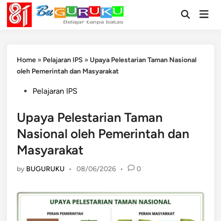
Skip
Mai
to
Open
Men
Search
content
Home
»
Pelajaran IPS
»
Upaya Pelestarian Taman Nasional
oleh Pemerintah dan Masyarakat
Posted
Pelajaran IPS
in
Upaya Pelestarian Taman
Nasional oleh Pemerintah dan
Masyarakat
by
BUGURUKU
•
08/06/2026
•
0