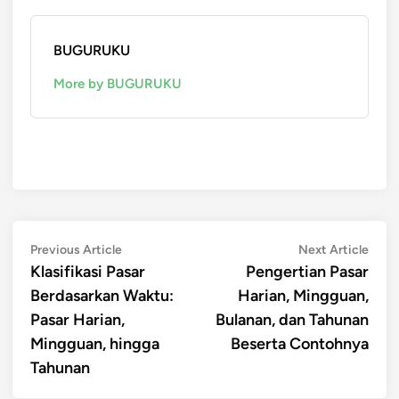
BUGURUKU
More by BUGURUKU
Post
Previous
Next
Previous Article
Next Article
article:
artic
Klasifikasi Pasar
Pengertian Pasar
navigation
Berdasarkan Waktu:
Harian, Mingguan,
Pasar Harian,
Bulanan, dan Tahunan
Mingguan, hingga
Beserta Contohnya
Tahunan