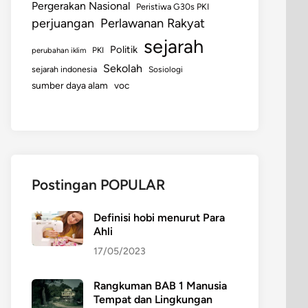
Pergerakan Nasional
Peristiwa G30s PKI
perjuangan
Perlawanan Rakyat
sejarah
Politik
perubahan iklim
PKI
Sekolah
sejarah indonesia
Sosiologi
sumber daya alam
voc
Postingan POPULAR
Definisi hobi menurut Para
Ahli
17/05/2023
Rangkuman BAB 1 Manusia
Tempat dan Lingkungan