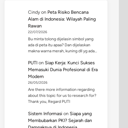
Cindy
on
Peta Risiko Bencana
Alam di Indonesia: Wilayah Paling
Rawan
22/07/2026
Bu minta tolong dijelasin simbol yang
ada di peta itu apaa? Dan dijelaskan
makna warna merah, kuning dll yg ada…
PUTI
on
Siap Kerja: Kunci Sukses
Memasuki Dunia Profesional di Era
Modern
26/05/2026
Are there more information regarding
about this topic for us to research for?
Thank you, Regard PUTI
Sistem Informasi
on
Siapa yang
Membubarkan PKI? Sejarah dan
Dampaknya di Indonesia