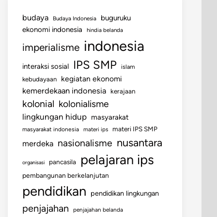
budaya
buguruku
Budaya Indonesia
ekonomi indonesia
hindia belanda
indonesia
imperialisme
IPS SMP
interaksi sosial
islam
kegiatan ekonomi
kebudayaan
kemerdekaan indonesia
kerajaan
kolonial
kolonialisme
lingkungan hidup
masyarakat
materi IPS SMP
masyarakat indonesia
materi ips
nusantara
nasionalisme
merdeka
pelajaran ips
pancasila
organisasi
pembangunan berkelanjutan
pendidikan
pendidikan lingkungan
penjajahan
penjajahan belanda