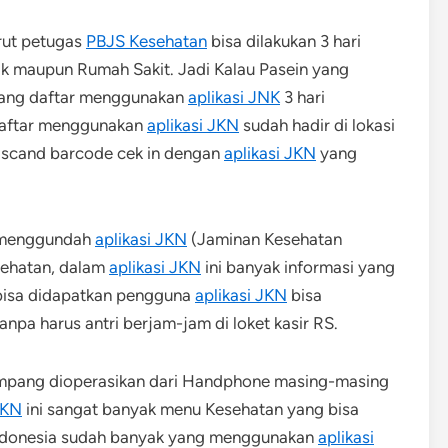
ut petugas
PBJS Kesehatan
bisa dilakukan 3 hari
nik maupun Rumah Sakit. Jadi Kalau Pasein yang
 yang daftar menggunakan
aplikasi JNK
3 hari
daftar menggunakan
aplikasi JKN
sudah hadir di lokasi
n scand barcode cek in dengan
aplikasi JKN
yang
 menggundah
aplikasi JKN
(Jaminan Kesehatan
ehatan, dalam
aplikasi JKN
ini banyak informasi yang
 bisa didapatkan pengguna
aplikasi JKN
bisa
npa harus antri berjam-jam di loket kasir RS.
ampang dioperasikan dari Handphone masing-masing
JKN
ini sangat banyak menu Kesehatan yang bisa
 Indonesia sudah banyak yang menggunakan
aplikasi