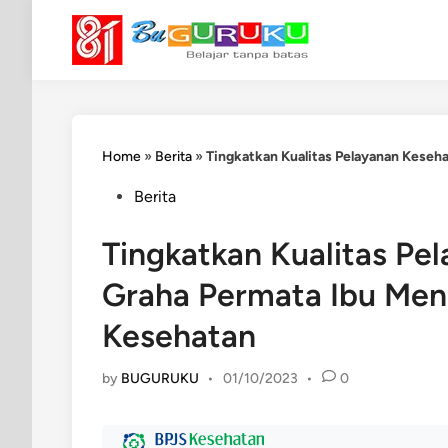
Skip
to
content
Home
»
Berita
»
Tingkatkan Kualitas Pelayanan Keseh
Posted
Berita
in
Tingkatkan Kualitas Pe
Graha Permata Ibu Men
Kesehatan
by
BUGURUKU
•
01/10/2023
•
0