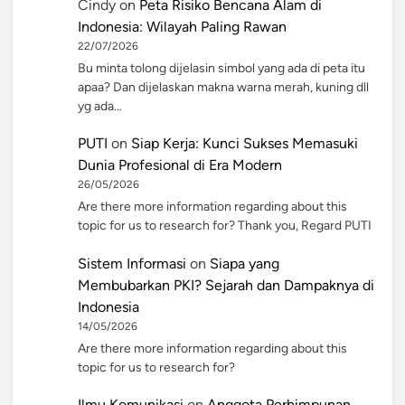
Cindy
on
Peta Risiko Bencana Alam di
Indonesia: Wilayah Paling Rawan
22/07/2026
Bu minta tolong dijelasin simbol yang ada di peta itu
apaa? Dan dijelaskan makna warna merah, kuning dll
yg ada…
PUTI
on
Siap Kerja: Kunci Sukses Memasuki
Dunia Profesional di Era Modern
26/05/2026
Are there more information regarding about this
topic for us to research for? Thank you, Regard PUTI
Sistem Informasi
on
Siapa yang
Membubarkan PKI? Sejarah dan Dampaknya di
Indonesia
14/05/2026
Are there more information regarding about this
topic for us to research for?
Ilmu Komunikasi
on
Anggota Perhimpunan