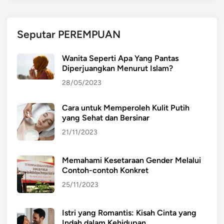
y
a
T
Seputar PEREMPUAN
e
r
Wanita Seperti Apa Yang Pantas
j
Diperjuangkan Menurut Islam?
a
28/05/2023
d
i
Cara untuk Memperoleh Kulit Putih
T
yang Sehat dan Bersinar
e
r
21/11/2023
u
s
Memahami Kesetaraan Gender Melalui
M
Contoh-contoh Konkret
e
25/11/2023
n
e
Istri yang Romantis: Kisah Cinta yang
r
Indah dalam Kehidupan