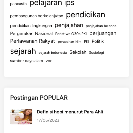
pelajaran ips
pancasila
pendidikan
pembangunan berkelanjutan
penjajahan
pendidikan lingkungan
penjajahan belanda
perjuangan
Pergerakan Nasional
Peristiwa G30s PKI
Perlawanan Rakyat
Politik
perubahan iklim
PKI
sejarah
Sekolah
sejarah indonesia
Sosiologi
sumber daya alam
voc
Postingan POPULAR
Definisi hobi menurut Para Ahli
17/05/2023