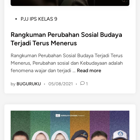
P
PJJ IPS KELAS 9
o
s
Rangkuman Perubahan Sosial Budaya
t
Terjadi Terus Menerus
e
Rangkuman Perubahan Sosial Budaya Terjadi Terus
d
Menerus, Perubahan sosial dan Kebudayaan adalah
i
R
fenomena wajar dan terjadi …
Read more
n
a
by
BUGURUKU
•
05/08/2021
•
1
n
g
k
u
m
a
n
P