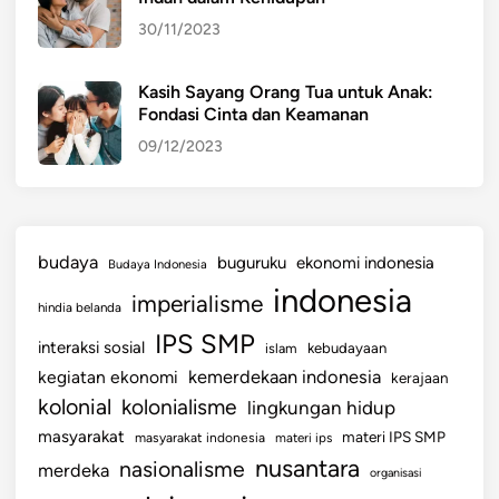
u
30/11/2023
s
Kasih Sayang Orang Tua untuk Anak:
Fondasi Cinta dan Keamanan
09/12/2023
budaya
buguruku
ekonomi indonesia
Budaya Indonesia
indonesia
imperialisme
hindia belanda
IPS SMP
interaksi sosial
islam
kebudayaan
kemerdekaan indonesia
kegiatan ekonomi
kerajaan
kolonial
kolonialisme
lingkungan hidup
masyarakat
materi IPS SMP
masyarakat indonesia
materi ips
nusantara
nasionalisme
merdeka
organisasi