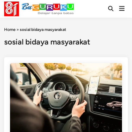
Skip
Mai
to
Open
Men
Search
content
Home
»
sosial bidaya masyarakat
sosial bidaya masyarakat