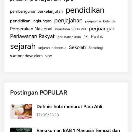
pendidikan
pembangunan berkelanjutan
penjajahan
pendidikan lingkungan
penjajahan belanda
perjuangan
Pergerakan Nasional
Peristiwa G30s PKI
Perlawanan Rakyat
Politik
perubahan iklim
PKI
sejarah
Sekolah
sejarah indonesia
Sosiologi
sumber daya alam
voc
Postingan POPULAR
Definisi hobi menurut Para Ahli
17/05/2023
Rangkuman BAB 1 Manusia Tempat dan