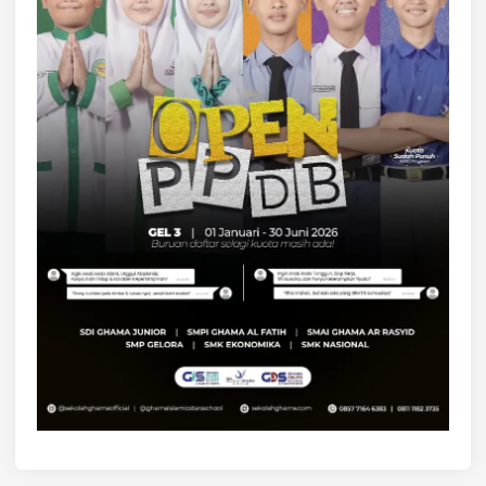
N
D
A
N
O
R
G
A
N
I
S
M
E
P
A
D
A
M
A