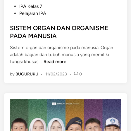
P
IPA Kelas 7
o
Pelajaran IPA
s
t
SISTEM ORGAN DAN ORGANISME
e
PADA MANUSIA
d
Sistem organ dan organisme pada manusia. Organ
i
adalah bagian dari tubuh manusia yang memiliki
n
S
fungsi khusus …
Read more
I
by
BUGURUKU
•
11/02/2023
•
0
S
T
E
M
O
R
G
A