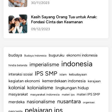
30/11/2023
Kasih Sayang Orang Tua untuk Anak:
Fondasi Cinta dan Keamanan
09/12/2023
budaya
buguruku
ekonomi indonesia
Budaya Indonesia
indonesia
imperialisme
hindia belanda
IPS SMP
interaksi sosial
islam
kebudayaan
kemerdekaan indonesia
kegiatan ekonomi
kerajaan
kolonial
kolonialisme
lingkungan hidup
masyarakat
materi IPS SMP
masyarakat indonesia
materi ips
nusantara
nasionalisme
merdeka
organisasi
pelajaran ips
pancasila