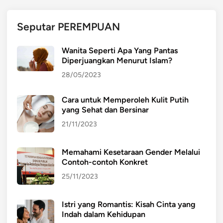
n
D
Seputar PEREMPUAN
a
r
Wanita Seperti Apa Yang Pantas
i
Diperjuangkan Menurut Islam?
K
28/05/2023
e
h
Cara untuk Memperoleh Kulit Putih
i
yang Sehat dan Bersinar
d
u
21/11/2023
p
a
Memahami Kesetaraan Gender Melalui
n
Contoh-contoh Konkret
M
25/11/2023
a
s
Istri yang Romantis: Kisah Cinta yang
a
Indah dalam Kehidupan
L