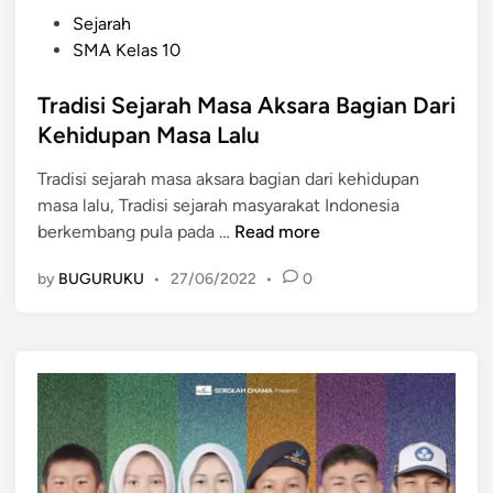
P
Sejarah
o
SMA Kelas 10
s
t
Tradisi Sejarah Masa Aksara Bagian Dari
e
Kehidupan Masa Lalu
d
Tradisi sejarah masa aksara bagian dari kehidupan
i
masa lalu, Tradisi sejarah masyarakat Indonesia
n
T
berkembang pula pada …
Read more
r
by
BUGURUKU
•
27/06/2022
•
0
a
d
i
s
i
S
e
j