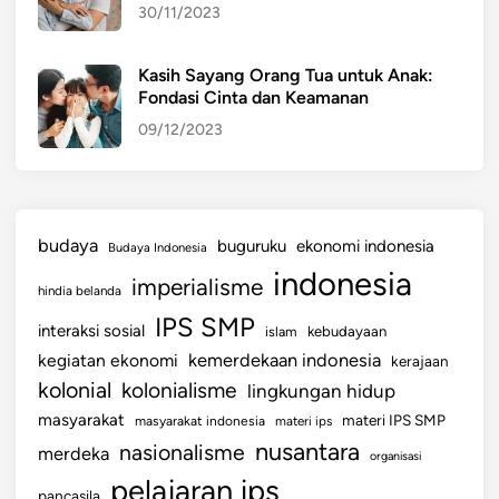
30/11/2023
a
l
u
Kasih Sayang Orang Tua untuk Anak:
Fondasi Cinta dan Keamanan
09/12/2023
budaya
buguruku
ekonomi indonesia
Budaya Indonesia
indonesia
imperialisme
hindia belanda
IPS SMP
interaksi sosial
islam
kebudayaan
kemerdekaan indonesia
kegiatan ekonomi
kerajaan
kolonial
kolonialisme
lingkungan hidup
masyarakat
materi IPS SMP
masyarakat indonesia
materi ips
nusantara
nasionalisme
merdeka
organisasi
pelajaran ips
pancasila