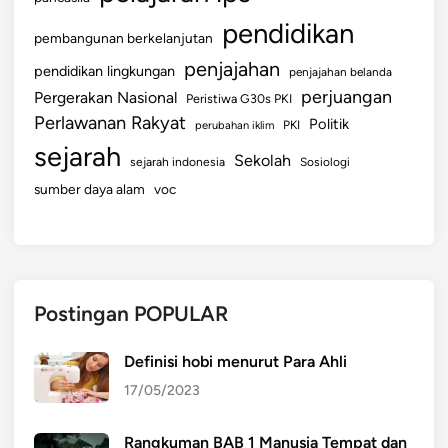
pendidikan
pembangunan berkelanjutan
penjajahan
pendidikan lingkungan
penjajahan belanda
perjuangan
Pergerakan Nasional
Peristiwa G30s PKI
Perlawanan Rakyat
Politik
perubahan iklim
PKI
sejarah
Sekolah
sejarah indonesia
Sosiologi
sumber daya alam
voc
Postingan POPULAR
Definisi hobi menurut Para Ahli
17/05/2023
Rangkuman BAB 1 Manusia Tempat dan