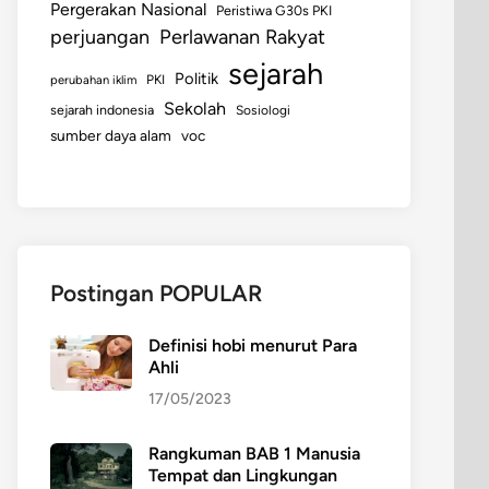
Pergerakan Nasional
Peristiwa G30s PKI
perjuangan
Perlawanan Rakyat
sejarah
Politik
perubahan iklim
PKI
Sekolah
sejarah indonesia
Sosiologi
sumber daya alam
voc
Postingan POPULAR
Definisi hobi menurut Para
Ahli
17/05/2023
Rangkuman BAB 1 Manusia
Tempat dan Lingkungan