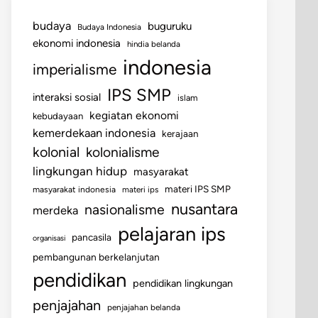
budaya
buguruku
Budaya Indonesia
ekonomi indonesia
hindia belanda
indonesia
imperialisme
IPS SMP
interaksi sosial
islam
kegiatan ekonomi
kebudayaan
kemerdekaan indonesia
kerajaan
kolonial
kolonialisme
lingkungan hidup
masyarakat
materi IPS SMP
masyarakat indonesia
materi ips
nusantara
nasionalisme
merdeka
pelajaran ips
pancasila
organisasi
pembangunan berkelanjutan
pendidikan
pendidikan lingkungan
penjajahan
penjajahan belanda