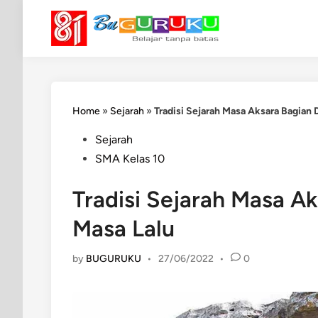
Skip
to
content
Home
»
Sejarah
»
Tradisi Sejarah Masa Aksara Bagian 
Posted
Sejarah
in
SMA Kelas 10
Tradisi Sejarah Masa A
Masa Lalu
by
BUGURUKU
•
27/06/2022
•
0