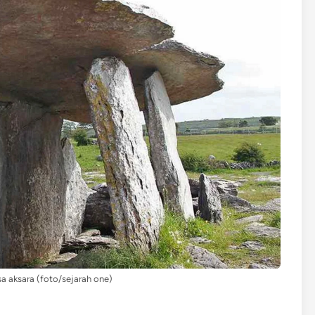
sa aksara (foto/sejarah one)