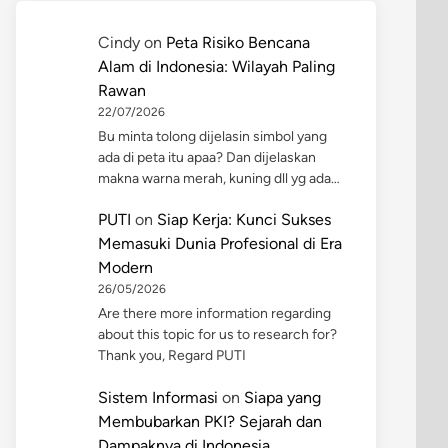
Cindy
on
Peta Risiko Bencana
Alam di Indonesia: Wilayah Paling
Rawan
22/07/2026
Bu minta tolong dijelasin simbol yang
ada di peta itu apaa? Dan dijelaskan
makna warna merah, kuning dll yg ada…
PUTI
on
Siap Kerja: Kunci Sukses
Memasuki Dunia Profesional di Era
Modern
26/05/2026
Are there more information regarding
about this topic for us to research for?
Thank you, Regard PUTI
Sistem Informasi
on
Siapa yang
Membubarkan PKI? Sejarah dan
Dampaknya di Indonesia