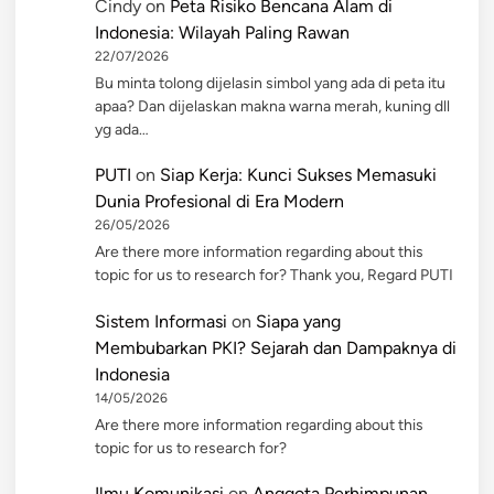
Cindy
on
Peta Risiko Bencana Alam di
Indonesia: Wilayah Paling Rawan
22/07/2026
Bu minta tolong dijelasin simbol yang ada di peta itu
apaa? Dan dijelaskan makna warna merah, kuning dll
yg ada…
PUTI
on
Siap Kerja: Kunci Sukses Memasuki
Dunia Profesional di Era Modern
26/05/2026
Are there more information regarding about this
topic for us to research for? Thank you, Regard PUTI
Sistem Informasi
on
Siapa yang
Membubarkan PKI? Sejarah dan Dampaknya di
Indonesia
14/05/2026
Are there more information regarding about this
topic for us to research for?
Ilmu Komunikasi
on
Anggota Perhimpunan