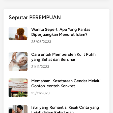
K
i
s
Seputar PEREMPUAN
a
h
Wanita Seperti Apa Yang Pantas
C
Diperjuangkan Menurut Islam?
i
28/05/2023
n
t
Cara untuk Memperoleh Kulit Putih
a
yang Sehat dan Bersinar
y
a
21/11/2023
n
g
Memahami Kesetaraan Gender Melalui
M
Contoh-contoh Konkret
e
25/11/2023
n
g
Istri yang Romantis: Kisah Cinta yang
u
Indah dalam Kehidupan