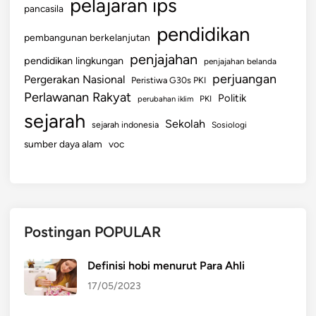
pelajaran ips
pancasila
pendidikan
pembangunan berkelanjutan
penjajahan
pendidikan lingkungan
penjajahan belanda
perjuangan
Pergerakan Nasional
Peristiwa G30s PKI
Perlawanan Rakyat
Politik
perubahan iklim
PKI
sejarah
Sekolah
sejarah indonesia
Sosiologi
sumber daya alam
voc
Postingan POPULAR
Definisi hobi menurut Para Ahli
17/05/2023