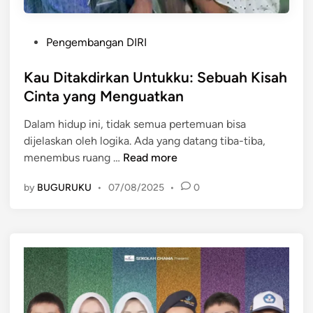
P
Pengembangan DIRI
o
s
Kau Ditakdirkan Untukku: Sebuah Kisah
t
Cinta yang Menguatkan
e
Dalam hidup ini, tidak semua pertemuan bisa
d
dijelaskan oleh logika. Ada yang datang tiba-tiba,
i
K
menembus ruang …
Read more
n
a
by
BUGURUKU
•
07/08/2025
•
0
u
D
i
t
a
k
d
i