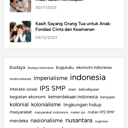
a
30/11/2023
t
k
a
Kasih Sayang Orang Tua untuk Anak:
Fondasi Cinta dan Keamanan
n
09/12/2023
budaya
buguruku
ekonomi indonesia
Budaya Indonesia
indonesia
imperialisme
hindia belanda
IPS SMP
interaksi sosial
islam
kebudayaan
kemerdekaan indonesia
kegiatan ekonomi
kerajaan
kolonial
kolonialisme
lingkungan hidup
masyarakat
materi IPS SMP
masyarakat indonesia
materi ips
nusantara
nasionalisme
merdeka
organisasi