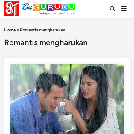
Skip
Mai
to
Open
Men
Search
content
Home
»
Romantis mengharukan
Romantis mengharukan