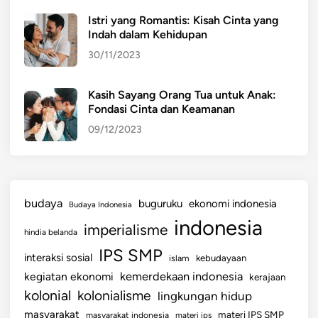
s
Istri yang Romantis: Kisah Cinta yang
m
Indah dalam Kehidupan
e
30/11/2023
n
N
o
Kasih Sayang Orang Tua untuk Anak:
Fondasi Cinta dan Keamanan
.
1
09/12/2023
3
T
a
h
budaya
buguruku
ekonomi indonesia
Budaya Indonesia
u
indonesia
imperialisme
n
hindia belanda
2
IPS SMP
interaksi sosial
islam
kebudayaan
0
kemerdekaan indonesia
kegiatan ekonomi
kerajaan
2
kolonial
kolonialisme
lingkungan hidup
5
masyarakat
materi IPS SMP
masyarakat indonesia
materi ips