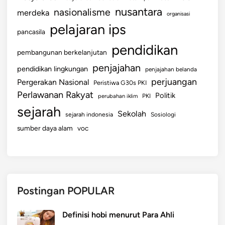
nusantara
nasionalisme
merdeka
organisasi
pelajaran ips
pancasila
pendidikan
pembangunan berkelanjutan
penjajahan
pendidikan lingkungan
penjajahan belanda
perjuangan
Pergerakan Nasional
Peristiwa G30s PKI
Perlawanan Rakyat
Politik
perubahan iklim
PKI
sejarah
Sekolah
sejarah indonesia
Sosiologi
sumber daya alam
voc
Postingan POPULAR
Definisi hobi menurut Para Ahli