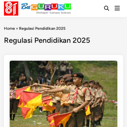
Skip
Mai
to
Open
Men
Search
content
Home
»
Regulasi Pendidikan 2025
Regulasi Pendidikan 2025