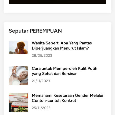
i
L
e
n
g
Seputar PEREMPUAN
k
a
Wanita Seperti Apa Yang Pantas
p
Diperjuangkan Menurut Islam?
P
28/05/2023
e
r
Cara untuk Memperoleh Kulit Putih
m
yang Sehat dan Bersinar
e
n
21/11/2023
d
i
Memahami Kesetaraan Gender Melalui
k
Contoh-contoh Konkret
d
25/11/2023
a