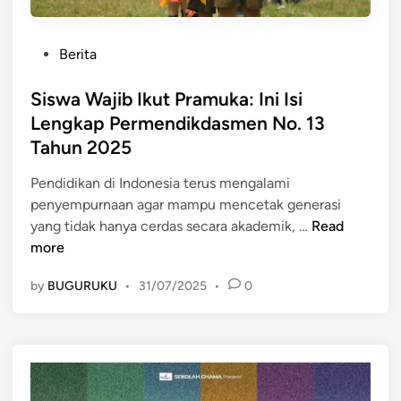
P
Berita
o
s
Siswa Wajib Ikut Pramuka: Ini Isi
t
Lengkap Permendikdasmen No. 13
e
Tahun 2025
d
i
Pendidikan di Indonesia terus mengalami
n
penyempurnaan agar mampu mencetak generasi
S
yang tidak hanya cerdas secara akademik, …
Read
i
more
s
by
BUGURUKU
•
31/07/2025
•
0
w
a
W
a
j
i