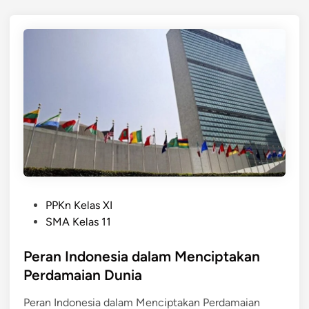
n
a
I
n
n
N
d
o
o
n
n
-
e
B
s
l
i
o
a
k
d
a
P
l
PPKn Kelas XI
o
a
SMA Kelas 11
s
m
t
Peran Indonesia dalam Menciptakan
A
e
S
Perdamaian Dunia
d
E
Peran Indonesia dalam Menciptakan Perdamaian
i
A