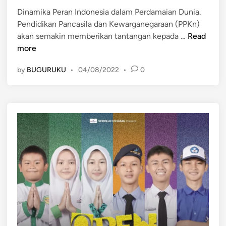
d
e
Dinamika Peran Indonesia dalam Perdamaian Dunia.
i
r
Pendidikan Pancasila dan Kewarganegaraan (PPKn)
n
i
D
akan semakin memberikan tantangan kepada …
Read
I
i
more
n
n
by
BUGURUKU
•
04/08/2022
•
0
d
a
o
m
n
i
e
k
s
a
i
P
a
e
d
r
a
a
l
n
a
I
m
n
M
d