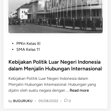
a
a
i
r
a
N
n
e
D
g
u
e
n
r
i
P
i
PPKn Kelas XI
a
o
I
SMA Kelas 11
s
n
t
Kebijakan Politik Luar Negeri Indonesia
d
e
o
dalam Menjalin Hubungan Internasional
d
n
Kebijakan Politik Luar Negeri Indonesia dalam
i
e
Menjalin Hubungan Internasional. Hubungan yang
n
s
K
dijalin oleh suatu negara dengan …
Read more
i
e
a
by
BUGURUKU
•
05/08/2022
•
0
b
S
i
a