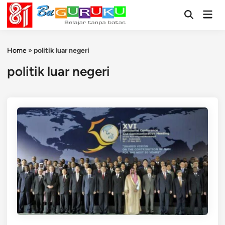
Skip
Mai
to
Open
Men
Search
content
Home
»
politik luar negeri
politik luar negeri