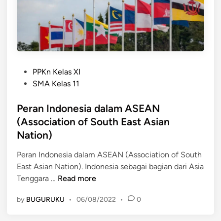
I
n
d
o
n
e
P
s
PPKn Kelas XI
o
i
SMA Kelas 11
s
a
t
Peran Indonesia dalam ASEAN
d
e
a
(Association of South East Asian
d
l
Nation)
i
a
n
m
Peran Indonesia dalam ASEAN (Association of South
G
East Asian Nation). Indonesia sebagai bagian dari Asia
P
e
Tenggara …
Read more
e
r
by
BUGURUKU
•
06/08/2022
•
0
r
a
a
k