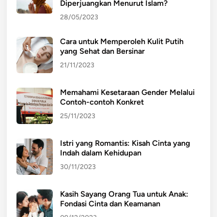
Diperjuangkan Menurut Islam?
r
a
n
28/05/2023
n
a
D
s
Cara untuk Memperoleh Kulit Putih
u
yang Sehat dan Bersinar
i
n
o
i
21/11/2023
n
a
a
Memahami Kesetaraan Gender Melalui
l
Contoh-contoh Konkret
25/11/2023
Istri yang Romantis: Kisah Cinta yang
Indah dalam Kehidupan
30/11/2023
Kasih Sayang Orang Tua untuk Anak:
Fondasi Cinta dan Keamanan