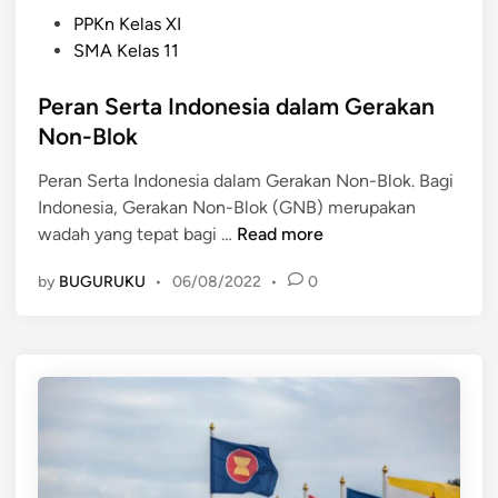
P
PPKn Kelas XI
o
SMA Kelas 11
s
t
Peran Serta Indonesia dalam Gerakan
e
Non-Blok
d
Peran Serta Indonesia dalam Gerakan Non-Blok. Bagi
i
Indonesia, Gerakan Non-Blok (GNB) merupakan
n
P
wadah yang tepat bagi …
Read more
e
by
BUGURUKU
•
06/08/2022
•
0
r
a
n
S
e
r
t
a