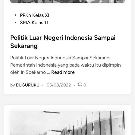
t
m
h
M
E
P
PPKn Kelas XI
e
a
o
SMA Kelas 11
n
s
s
c
t
t
Politik Luar Negeri Indonesia Sampai
i
A
e
Sekarang
p
s
d
t
Politik Luar Negeri Indonesia Sampai Sekarang.
i
i
a
Pemerintah Indonesia yang pada waktu itu dipimpin
a
n
k
P
oleh Ir. Soekarno …
Read more
n
a
o
N
by
BUGURUKU
•
05/08/2022
•
0
n
l
a
P
i
t
e
t
i
r
i
o
d
k
n
a
L
)
m
u