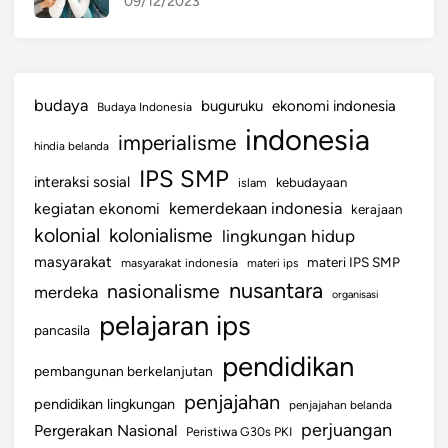
09/12/2023
budaya
buguruku
ekonomi indonesia
Budaya Indonesia
indonesia
imperialisme
hindia belanda
IPS SMP
interaksi sosial
islam
kebudayaan
kemerdekaan indonesia
kegiatan ekonomi
kerajaan
kolonial
kolonialisme
lingkungan hidup
masyarakat
materi IPS SMP
masyarakat indonesia
materi ips
nusantara
nasionalisme
merdeka
organisasi
pelajaran ips
pancasila
pendidikan
pembangunan berkelanjutan
penjajahan
pendidikan lingkungan
penjajahan belanda
perjuangan
Pergerakan Nasional
Peristiwa G30s PKI