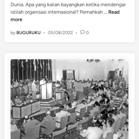
Dunia. Apa yang kalian bayangkan ketika mendengar
n
N
P
istilah organisasi internasional? Pernahkah …
Read
(
e
more
A
r
s
by
BUGURUKU
•
05/08/2022
•
0
a
s
n
o
I
c
n
i
d
a
o
t
n
i
e
o
s
n
i
o
a
f
d
S
a
o
l
u
a