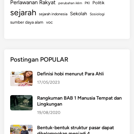
Perlawanan Rakyat
Politik
perubahan iklim
PKI
sejarah
Sekolah
sejarah indonesia
Sosiologi
sumber daya alam
voc
Postingan POPULAR
Definisi hobi menurut Para Ahli
17/05/2023
Rangkuman BAB 1 Manusia Tempat dan
Lingkungan
19/08/2020
Bentuk-bentuk struktur pasar dapat
dikelompokan menjadi 4